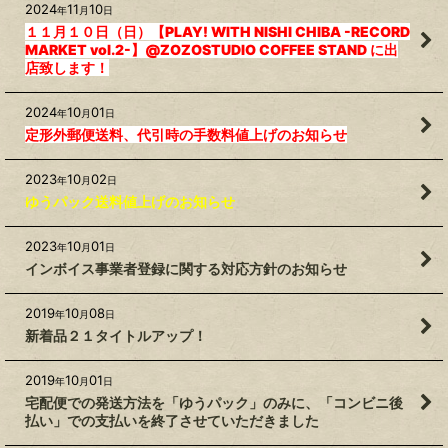
2024
11
10
年
月
日
１１月１０日（日）【PLAY! WITH NISHI CHIBA -RECORD
MARKET vol.2-】@ZOZOSTUDIO COFFEE STAND に出
店致します！
2024
10
01
年
月
日
定形外郵便送料、代引時の手数料値上げのお知らせ
2023
10
02
年
月
日
ゆうパック送料値上げのお知らせ
2023
10
01
年
月
日
インボイス事業者登録に関する対応方針のお知らせ
2019
10
08
年
月
日
新着品２１タイトルアップ！
2019
10
01
年
月
日
宅配便での発送方法を「ゆうパック」のみに、「コンビニ後
払い」での支払いを終了させていただきました