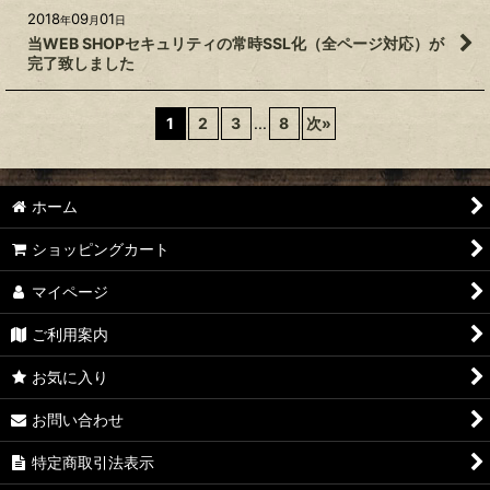
2018
09
01
年
月
日
当WEB SHOPセキュリティの常時SSL化（全ページ対応）が
完了致しました
1
2
3
...
8
次
»
ホーム
ショッピングカート
マイページ
ご利用案内
お気に入り
お問い合わせ
特定商取引法表示