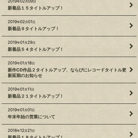
2019
02
09
年
月
日
新着品１５タイトルアップ！
2019
02
01
年
月
日
新着品９タイトルアップ！
2019
01
29
年
月
日
新着品５４タイトルアップ！
2019
01
18
年
月
日
新作CD作品２タイトルアップ、ならびにレコードタイトル更
新延期のお知らせ
2019
01
11
年
月
日
新着品２１タイトルアップ！
2019
01
01
年
月
日
年末年始の営業について
2018
12
21
年
月
日
新着品１８タイトルアップ！