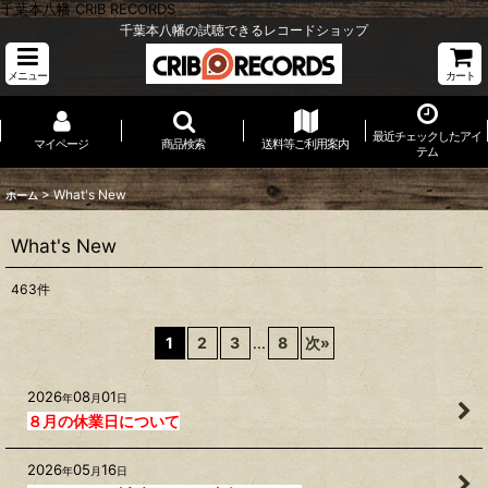
千葉本八幡 CRIB RECORDS
千葉本八幡の試聴できるレコードショップ
メニュー
カート
最近チェックしたアイ
マイページ
商品検索
送料等ご利用案内
テム
>
What's New
ホーム
What's New
463
件
1
2
3
...
8
次
»
2026
08
01
年
月
日
８月の休業日について
2026
05
16
年
月
日