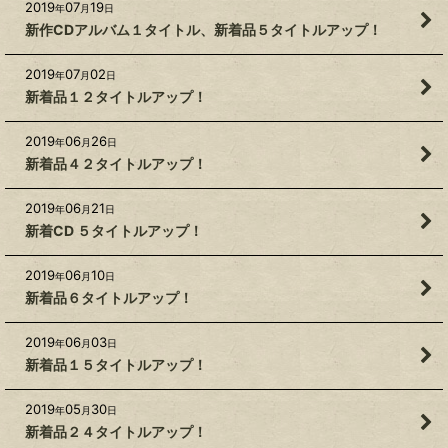
2019
07
19
年
月
日
新作CDアルバム１タイトル、新着品５タイトルアップ！
2019
07
02
年
月
日
新着品１２タイトルアップ！
2019
06
26
年
月
日
新着品４２タイトルアップ！
2019
06
21
年
月
日
新着CD ５タイトルアップ！
2019
06
10
年
月
日
新着品６タイトルアップ！
2019
06
03
年
月
日
新着品１５タイトルアップ！
2019
05
30
年
月
日
新着品２４タイトルアップ！