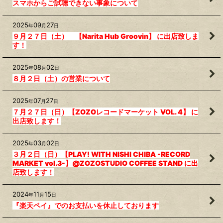
スマホからご試聴できない事象について
2025
09
27
年
月
日
９月２７日（土） 【Narita Hub Groovin】 に出店致しま
す！
2025
08
02
年
月
日
８月２日（土）の営業について
2025
07
27
年
月
日
７月２７日（日）【ZOZOレコードマーケット VOL. 4】 に
出店致します！
2025
03
02
年
月
日
３月２日（日）【PLAY! WITH NISHI CHIBA -RECORD
MARKET vol.3-】@ZOZOSTUDIO COFFEE STAND に出
店致します！
2024
11
15
年
月
日
『楽天ペイ』でのお支払いを休止しております