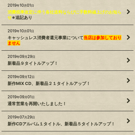
2019
10
01
年
月
日
消費税率改定に伴う各社送料ならびに手数料値上げのお知ら
せ
※追記あり
2019
10
01
年
月
日
キャッシュレス消費者還元事業について
当店は参加しており
ません
2019
09
29
年
月
日
新着品９タイトルアップ！
2019
09
12
年
月
日
新作MIX CD、新着品２１タイトルアップ！
2019
09
01
年
月
日
通常営業を再開いたしました！
2019
07
29
年
月
日
新作CDアルバム１タイトル、新着品５タイトルアップ！