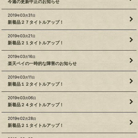
今週の更新中止のお知らせ
2019
03
31
年
月
日
新着品２７タイトルアップ！
2019
03
21
年
月
日
新着品２１タイトルアップ！
2019
03
16
年
月
日
楽天ペイの一時的な障害のお知らせ
2019
03
11
年
月
日
新着品１２タイトルアップ！
2019
03
06
年
月
日
新着品２４タイトルアップ！
2019
02
28
年
月
日
新着品２１タイトルアップ！