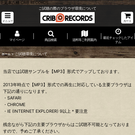
千葉本八幡 CRIB RECORDS
ご試聴の際のブラウザ環境について
メニュー
カート
最近チェックしたアイ
マイページ
商品検索
送料等ご利用案内
テム
>
ご試聴環境について
ホーム
当店では試聴サンプルを【MP3】形式でアップしております。
2013年時点で【MP3】形式での再生に対応している主要ブラウザは
下記の通りになります。
・SAFARI
・CHROME
・IE (INTERNET EXPLORER) 9以上＊要注意
残念ながら下記の主要ブラウザからはご試聴不可能となっておりま
すので、予めご了承ください。