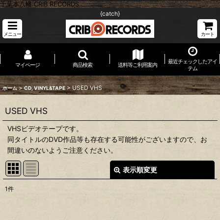
千葉本八幡 CRIB RECORDS
{catch}
メニュー
カート
最近チェックしたアイ
マイページ
商品検索
送料等ご利用案内
テム
>
>
USED VHS
ホーム
CD, VINYL&TAPE
USED VHS
VHSビデオテープです。
同タイトルのDVD作品等も存在する可能性がございますので、お
間違いのないようご注意ください。
表示順変更
閉じる
1
件
表示数
: