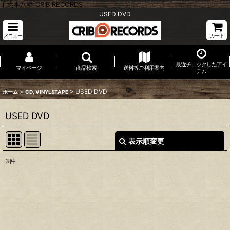
千葉本八幡 CRIB RECORDS
USED DVD
メニュー
カート
最近チェックしたアイ
マイページ
商品検索
送料等ご利用案内
テム
>
>
USED DVD
ホーム
CD, VINYL&TAPE
USED DVD
表示順変更
閉じる
3
件
表示数
:
並び順
:
絞り込む