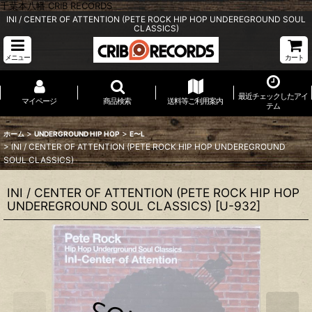
千葉本八幡 CRIB RECORDS
INI / CENTER OF ATTENTION (PETE ROCK HIP HOP UNDEREGROUND SOUL
CLASSICS)
メニュー
カート
最近チェックしたアイ
マイページ
商品検索
送料等ご利用案内
テム
>
>
ホーム
UNDERGROUND HIP HOP
E〜L
>
INI / CENTER OF ATTENTION (PETE ROCK HIP HOP UNDEREGROUND
SOUL CLASSICS)
INI / CENTER OF ATTENTION (PETE ROCK HIP HOP
UNDEREGROUND SOUL CLASSICS)
[
U-932
]