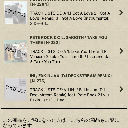
[
H-2284
]
TRACK LISTSIDE-A 1.I Got A Love 2.I Got A
Love (Remix) 3.I Got A Love (Instrumental)
SIDE-B 1…
PETE ROCK & C.L. SMOOTH / TAKE YOU
THERE
[
H-282
]
TRACK LISTSIDE-A 1.Take You There (LP
Version) 2.Take You There (LP Instrumental)
3.Take You Ther…
INI / FAKIN JAX (DJ DECKSTREAM REMIX)
[
N-275
]
TRACK LISTSIDE-A 1.INI / Fakin Jax (DJ
Deckstream Remix) feat. Pete Rock 2.INI /
Fakin Jax (DJ Dec…
この商品をご覧になった方は、こちらの商品もご覧に
なっています