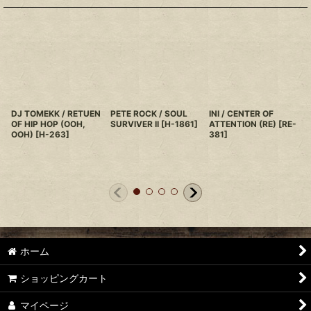
DJ TOMEKK / RETUEN
PETE ROCK / SOUL
INI / CENTER OF
OF HIP HOP (OOH,
SURVIVER II
[
H-1861
]
ATTENTION (RE)
[
RE-
OOH)
[
H-263
]
381
]
ホーム
ショッピングカート
マイページ