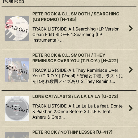
関連商品
PETE ROCK & C.L. SMOOTH / SEARCHING
(US PROMO)
[
N-185
]
TRACK LISTSIDE-A 1.Searching (LP Version -
Clean Edit) SIDE-B 1.Searching (LP
Instrumental) …
PETE ROCK & C.L. SMOOTH / THEY
REMINISCE OVER YOU (T.R.O.Y.)
[
N-422
]
TRACK LISTSIDE-A 1.They Reminisce Over
You (T.R.O.Y.) (Vocal)＊冒頭と中盤、ラストに
それぞれ数回ノイズあり 2.They Reminis…
LONE CATALYSTS / LA LA LA LA
[
U-073
]
TRACK LISTSIDE-A 1.La La La La feat. Donte
& Piakhan 2.Once Before 3.L.I.F.E. feat.
Asheru & Grap…
PETE ROCK / NOTHIN' LESSER
[
U-417
]