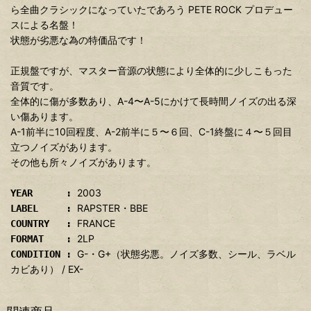
ら全曲クラシックになっていたであろう PETE ROCK プロデュー
スによる名盤！
状態が劣悪な為の特価品です！
正規盤ですが、マスター音源の状態により全体的に少しこもった
音質です。
全体的に傷が多数あり、A-4〜A-5にかけて長時間ノイズの出る深
い傷あります。
A-1前半に10回程度、A-2前半に５〜６回、C-1終盤に４〜５回目
立つノイズがあります。
その他も所々ノイズがあります。
2003
YEAR :
RAPSTER・BBE
LABEL :
FRANCE
COUNTRY :
2LP
FORMAT :
G-・G+（状態劣悪。ノイズ多数、シール、ラベル
CONDITION :
カビあり） / EX-