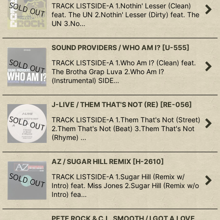
TRACK LISTSIDE-A 1.Nothin' Lesser (Clean)
feat. The UN 2.Nothin' Lesser (Dirty) feat. The
UN 3.No…
SOUND PROVIDERS / WHO AM I?
[
U-555
]
TRACK LISTSIDE-A 1.Who Am I? (Clean) feat.
The Brotha Grap Luva 2.Who Am I?
(Instrumental) SIDE…
J-LIVE / THEM THAT'S NOT (RE)
[
RE-056
]
TRACK LISTSIDE-A 1.Them That's Not (Street)
2.Them That's Not (Beat) 3.Them That's Not
(Rhyme) …
AZ / SUGAR HILL REMIX
[
H-2610
]
TRACK LISTSIDE-A 1.Sugar Hill (Remix w/
Intro) feat. Miss Jones 2.Sugar Hill (Remix w/o
Intro) fea…
PETE ROCK & C.L. SMOOTH / I GOT A LOVE