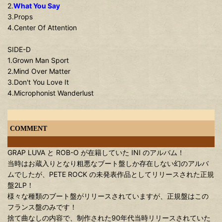
2.
What You Say
3.Props
4.Center Of Attention
SIDE-D
1.Grown Man Sport
2.Mind Over Matter
3.Don't You Love It
4.Microphonist Wanderlust
COMMENT
GRAP LUVA と ROB-O が在籍していた INI のアルバム！
当時はお蔵入りとなり粗悪なブート盤しか存在しない幻のアルバ
ムでしたが、PETE ROCK の未発表作品としてリリースされた正規
盤2LP！
様々な種類のブート盤がリリースされていますが、正規盤はこの
フランス盤のみです！
捨て曲なしの内容で、制作された90年代当時リリースされていた