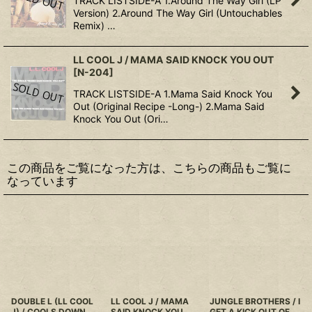
TRACK LISTSIDE-A 1.Around The Way Girl (LP
Version) 2.Around The Way Girl (Untouchables
Remix) …
LL COOL J / MAMA SAID KNOCK YOU OUT
[
N-204
]
TRACK LISTSIDE-A 1.Mama Said Knock You
Out (Original Recipe -Long-) 2.Mama Said
Knock You Out (Ori…
この商品をご覧になった方は、こちらの商品もご覧に
なっています
DOUBLE L (LL COOL
LL COOL J / MAMA
JUNGLE BROTHERS / I
J) / COOLS DOWN
SAID KNOCK YOU
GET A KICK OUT OF