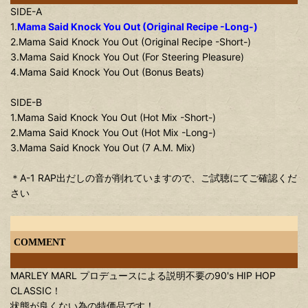
SIDE-A
1.
Mama Said Knock You Out (Original Recipe -Long-)
2.Mama Said Knock You Out (Original Recipe -Short-)
3.Mama Said Knock You Out (For Steering Pleasure)
4.Mama Said Knock You Out (Bonus Beats)
SIDE-B
1.Mama Said Knock You Out (Hot Mix -Short-)
2.Mama Said Knock You Out (Hot Mix -Long-)
3.Mama Said Knock You Out (7 A.M. Mix)
＊A-1 RAP出だしの音が削れていますので、ご試聴にてご確認くだ
さい
COMMENT
MARLEY MARL プロデュースによる説明不要の90's HIP HOP
CLASSIC！
状態が良くない為の特価品です！