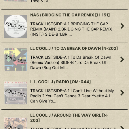
Trice & Di…
NAS / BRIDGING THE GAP REMIX
[
H-151
]
TRACK LISTSIDE-A 1.BRIDGING THE GAP
REMIX (MAIN) 2.BRIDGING THE GAP REMIX
(INST.) SIDE-B 1.BRI…
LL COOL J / TO DA BREAK OF DAWN
[
N-202
]
TRACK LISTSIDE-A 1.To Da Break Of Dawn
(Remix Version) SIDE-B 1.To Da Break Of
Dawn (Bug Out Mi…
L.L. COOL J / RADIO
[
OM-044
]
TRACK LISTSIDE-A 1.I Can't Live Without My
Radio 2.You Can't Dance 3.Dear Yvette 4.I
Can Give Yo…
LL COOL J / AROUND THE WAY GIRL
[
N-
203
]