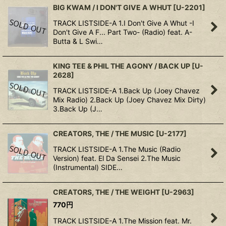
BIG KWAM / I DON'T GIVE A WHUT
[
U-2201
]
TRACK LISTSIDE-A 1.I Don't Give A Whut -I
Don't Give A F... Part Two- (Radio) feat. A-
Butta & L Swi…
KING TEE & PHIL THE AGONY / BACK UP
[
U-
2628
]
TRACK LISTSIDE-A 1.Back Up (Joey Chavez
Mix Radio) 2.Back Up (Joey Chavez Mix Dirty)
3.Back Up (J…
CREATORS, THE / THE MUSIC
[
U-2177
]
TRACK LISTSIDE-A 1.The Music (Radio
Version) feat. El Da Sensei 2.The Music
(Instrumental) SIDE…
CREATORS, THE / THE WEIGHT
[
U-2963
]
770
円
TRACK LISTSIDE-A 1.The Mission feat. Mr.