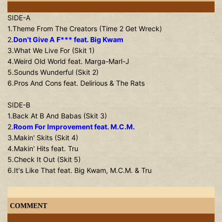
SIDE-A
1.Theme From The Creators (Time 2 Get Wreck)
2.
Don't Give A F*** feat. Big Kwam
3.What We Live For (Skit 1)
4.Weird Old World feat. Marga-Marl-J
5.Sounds Wunderful (Skit 2)
6.Pros And Cons feat. Delirious & The Rats
SIDE-B
1.Back At B And Babas (Skit 3)
2.
Room For Improvement feat. M.C.M.
3.Makin' Skits (Skit 4)
4.Makin' Hits feat. Tru
5.Check It Out (Skit 5)
6.It's Like That feat. Big Kwam, M.C.M. & Tru
COMMENT