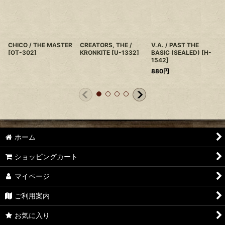
CHICO / THE MASTER
CREATORS, THE /
V.A. / PAST THE
[
OT-302
]
KRONKITE
[
U-1332
]
BASIC (SEALED)
[
H-
1542
]
880
円
ホーム
ショッピングカート
マイページ
ご利用案内
お気に入り