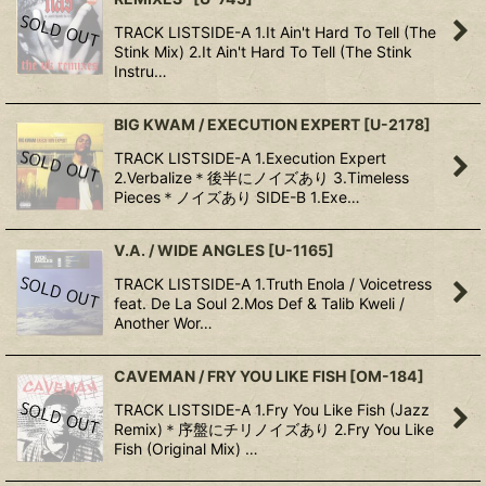
TRACK LISTSIDE-A 1.It Ain't Hard To Tell (The
Stink Mix) 2.It Ain't Hard To Tell (The Stink
Instru…
BIG KWAM / EXECUTION EXPERT
[
U-2178
]
TRACK LISTSIDE-A 1.Execution Expert
2.Verbalize＊後半にノイズあり 3.Timeless
Pieces＊ノイズあり SIDE-B 1.Exe…
V.A. / WIDE ANGLES
[
U-1165
]
TRACK LISTSIDE-A 1.Truth Enola / Voicetress
feat. De La Soul 2.Mos Def & Talib Kweli /
Another Wor…
CAVEMAN / FRY YOU LIKE FISH
[
OM-184
]
TRACK LISTSIDE-A 1.Fry You Like Fish (Jazz
Remix)＊序盤にチリノイズあり 2.Fry You Like
Fish (Original Mix) …