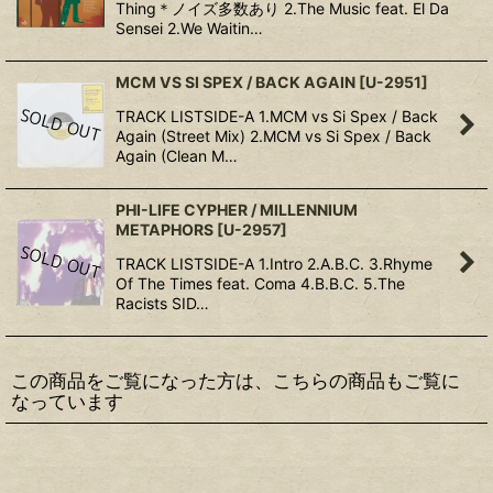
Thing＊ノイズ多数あり 2.The Music feat. El Da
Sensei 2.We Waitin…
MCM VS SI SPEX / BACK AGAIN
[
U-2951
]
TRACK LISTSIDE-A 1.MCM vs Si Spex / Back
Again (Street Mix) 2.MCM vs Si Spex / Back
Again (Clean M…
PHI-LIFE CYPHER / MILLENNIUM
METAPHORS
[
U-2957
]
TRACK LISTSIDE-A 1.Intro 2.A.B.C. 3.Rhyme
Of The Times feat. Coma 4.B.B.C. 5.The
Racists SID…
この商品をご覧になった方は、こちらの商品もご覧に
なっています