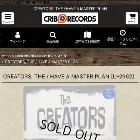
千葉本八幡 CRIB RECORDS
CREATORS, THE / HAVE A MASTER PLAN
メニュー
カート
最近チェックしたアイ
マイページ
商品検索
送料等ご利用案内
テム
>
>
ホーム
UNDERGROUND HIP HOP
A〜D
>
CREATORS, THE / HAVE A MASTER PLAN
CREATORS, THE / HAVE A MASTER PLAN
[
U-2962
]