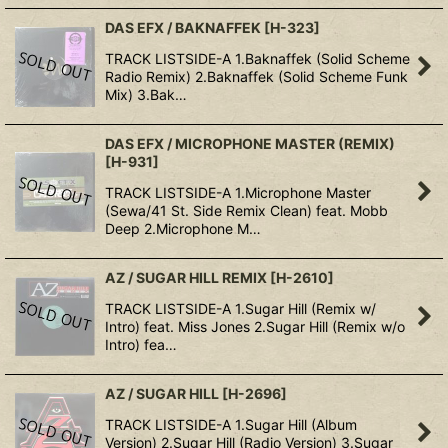
DAS EFX / BAKNAFFEK
[
H-323
]
TRACK LISTSIDE-A 1.Baknaffek (Solid Scheme
Radio Remix) 2.Baknaffek (Solid Scheme Funk
Mix) 3.Bak…
DAS EFX / MICROPHONE MASTER (REMIX)
[
H-931
]
TRACK LISTSIDE-A 1.Microphone Master
(Sewa/41 St. Side Remix Clean) feat. Mobb
Deep 2.Microphone M…
AZ / SUGAR HILL REMIX
[
H-2610
]
TRACK LISTSIDE-A 1.Sugar Hill (Remix w/
Intro) feat. Miss Jones 2.Sugar Hill (Remix w/o
Intro) fea…
AZ / SUGAR HILL
[
H-2696
]
TRACK LISTSIDE-A 1.Sugar Hill (Album
Version) 2.Sugar Hill (Radio Version) 3.Sugar