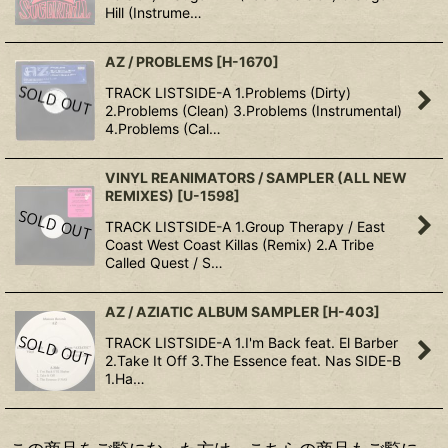
Hill (Instrume…
AZ / PROBLEMS
[
H-1670
]
TRACK LISTSIDE-A 1.Problems (Dirty)
2.Problems (Clean) 3.Problems (Instrumental)
4.Problems (Cal…
VINYL REANIMATORS / SAMPLER (ALL NEW
REMIXES)
[
U-1598
]
TRACK LISTSIDE-A 1.Group Therapy / East
Coast West Coast Killas (Remix) 2.A Tribe
Called Quest / S…
AZ / AZIATIC ALBUM SAMPLER
[
H-403
]
TRACK LISTSIDE-A 1.I'm Back feat. El Barber
2.Take It Off 3.The Essence feat. Nas SIDE-B
1.Ha…