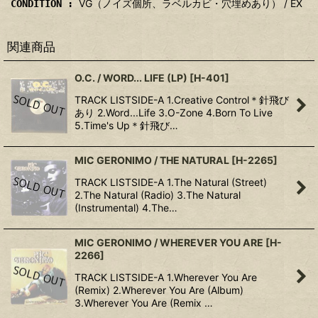
VG（ノイズ個所、ラベルカビ・穴埋めあり） / EX
CONDITION :
関連商品
O.C. / WORD... LIFE (LP)
[
H-401
]
TRACK LISTSIDE-A 1.Creative Control＊針飛び
あり 2.Word...Life 3.O-Zone 4.Born To Live
5.Time's Up＊針飛び…
MIC GERONIMO / THE NATURAL
[
H-2265
]
TRACK LISTSIDE-A 1.The Natural (Street)
2.The Natural (Radio) 3.The Natural
(Instrumental) 4.The…
MIC GERONIMO / WHEREVER YOU ARE
[
H-
2266
]
TRACK LISTSIDE-A 1.Wherever You Are
(Remix) 2.Wherever You Are (Album)
3.Wherever You Are (Remix …