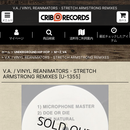
千葉本八幡 CRIB RECORDS
V.A. / VINYL REANIMATORS・STRETCH ARMSTRONG REMIXES
メニュー
カート
最近チェックしたアイ
マイページ
商品検索
送料等ご利用案内
テム
>
>
ホーム
UNDERGROUND HIP HOP
M〜Z,VA
>
V.A. / VINYL REANIMATORS・STRETCH ARMSTRONG REMIXES
V.A. / VINYL REANIMATORS・STRETCH
ARMSTRONG REMIXES
[
U-1355
]