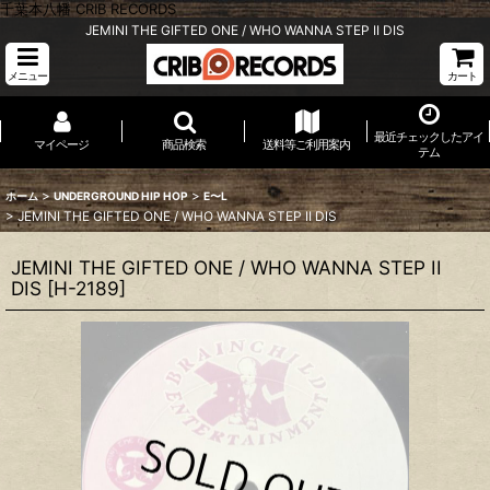
千葉本八幡 CRIB RECORDS
JEMINI THE GIFTED ONE / WHO WANNA STEP II DIS
メニュー
カート
最近チェックしたアイ
マイページ
商品検索
送料等ご利用案内
テム
>
>
ホーム
UNDERGROUND HIP HOP
E〜L
>
JEMINI THE GIFTED ONE / WHO WANNA STEP II DIS
JEMINI THE GIFTED ONE / WHO WANNA STEP II
DIS
[
H-2189
]