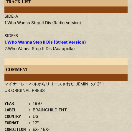
TRACK LIST
SIDE-A
1.Who Wanna Step II Dis (Radio Version)
SIDE-B
1.
Who Wanna Step II Dis (Street Version)
2.Who Wanna Step II Dis (Acappella)
COMMENT
マイナーレーベルからリリースされた JEMINI の12"！
US ORIGINAL PRESS
1997
YEAR :
BRAINCHILD ENT.
LABEL :
US
COUNTRY :
12"
FORMAT :
EX- / EX-
CONDITION :