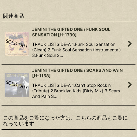
関連商品
JEMINI THE GIFTED ONE / FUNK SOUL
SENSATION
[
H-1739
]
TRACK LISTSIDE-A 1.Funk Soul Sensation
(Clean) 2.Funk Soul Sensation (Instrumental)
3.Funk Soul S…
JEMINI THE GIFTED ONE / SCARS AND PAIN
[
H-1158
]
TRACK LISTSIDE-A 1.Can't Stop Rockin'
(Tribute) 2.Brooklyn Kids (Dirty Mix) 3.Scars
And Pain S…
この商品をご覧になった方は、こちらの商品もご覧に
なっています