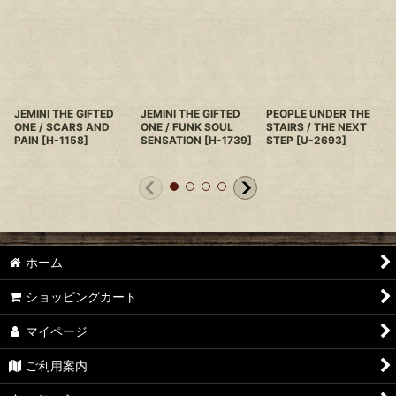
JEMINI THE GIFTED
JEMINI THE GIFTED
PEOPLE UNDER THE
ONE / SCARS AND
ONE / FUNK SOUL
STAIRS / THE NEXT
PAIN
[
H-1158
]
SENSATION
[
H-1739
]
STEP
[
U-2693
]
ホーム
ショッピングカート
マイページ
ご利用案内