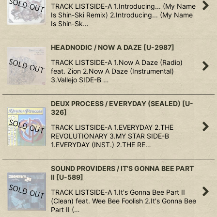
TRACK LISTSIDE-A 1.Introducing... (My Name
Is Shin-Ski Remix) 2.Introducing... (My Name
Is Shin-Sk…
HEADNODIC / NOW A DAZE
[
U-2987
]
TRACK LISTSIDE-A 1.Now A Daze (Radio)
feat. Zion 2.Now A Daze (Instrumental)
3.Vallejo SIDE-B …
DEUX PROCESS / EVERYDAY (SEALED)
[
U-
326
]
TRACK LISTSIDE-A 1.EVERYDAY 2.THE
REVOLUTIONARY 3.MY STAR SIDE-B
1.EVERYDAY (INST.) 2.THE RE…
SOUND PROVIDERS / IT'S GONNA BEE PART
II
[
U-589
]
TRACK LISTSIDE-A 1.It's Gonna Bee Part II
(Clean) feat. Wee Bee Foolish 2.It's Gonna Bee
Part II (…