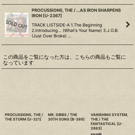
PROCUSSIONS, THE / ...AS IRON SHARPENS
IRON
[
U-2367
]
TRACK LISTSIDE-A 1.The Beginning
2.Introducing... (What's Your Name) 3.J.O.B.
(Just Over Broke) …
この商品をご覧になった方は、こちらの商品もご覧に
なっています
PROCUSSIONS, THE /
MR. DIBBS / THE
VANISHING SYSTEM,
THE STORM
[
U-321
]
30TH SONG
[
B-389
]
THE / THE
FANTASTICAL
[
U-
2663
]
550
円