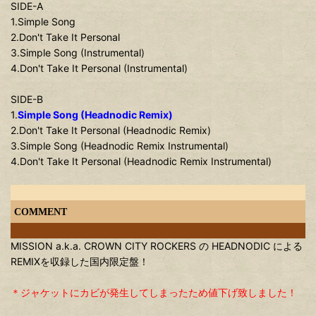
SIDE-A
1.Simple Song
2.Don't Take It Personal
3.Simple Song (Instrumental)
4.Don't Take It Personal (Instrumental)
SIDE-B
1.
Simple Song (Headnodic Remix)
2.Don't Take It Personal (Headnodic Remix)
3.Simple Song (Headnodic Remix Instrumental)
4.Don't Take It Personal (Headnodic Remix Instrumental)
COMMENT
MISSION a.k.a. CROWN CITY ROCKERS の HEADNODIC による
REMIXを収録した国内限定盤！
＊ジャケットにカビが発生してしまったため値下げ致しました！