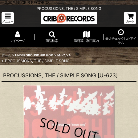
千葉本八幡 CRIB RECORDS
PROCUSSIONS, THE / SIMPLE SONG
メニュー
カート
最近チェックしたアイ
マイページ
商品検索
送料等ご利用案内
テム
>
>
ホーム
UNDERGROUND HIP HOP
M〜Z,VA
>
PROCUSSIONS, THE / SIMPLE SONG
PROCUSSIONS, THE / SIMPLE SONG
[
U-623
]