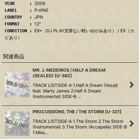
2006
YEAR :
P-VINE
LABEL :
JPN
COUNTRY :
12"
FORMAT :
EX+（DJ PLAY支障ない軽いゆがみあり） / EX（カ
CONDITION :
ビあり）
関連商品
MR. J. MEDEIROS / HALF A DREAM
(SEALED)
[
U-382
]
TRACK LISTSIDE-A 1.Half A Dream (Vocal)
feat. Marty James 2.Half A Dream
(Instrumental) SIDE-B …
PROCUSSIONS, THE / THE STORM
[
U-321
]
TRACK LISTSIDE-A 1.The Storm 2.The Storm
(Instrumental) 3.The Storm (Accapella) SIDE-B
1.Miss…