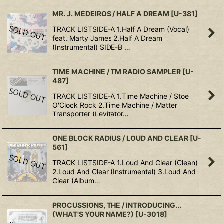
MR. J. MEDEIROS / HALF A DREAM
[
U-381
]
TRACK LISTSIDE-A 1.Half A Dream (Vocal)
feat. Marty James 2.Half A Dream
(Instrumental) SIDE-B …
TIME MACHINE / TM RADIO SAMPLER
[
U-
487
]
TRACK LISTSIDE-A 1.Time Machine / Stoe
O'Clock Rock 2.Time Machine / Matter
Transporter (Levitator…
ONE BLOCK RADIUS / LOUD AND CLEAR
[
U-
561
]
TRACK LISTSIDE-A 1.Loud And Clear (Clean)
2.Loud And Clear (Instrumental) 3.Loud And
Clear (Album…
PROCUSSIONS, THE / INTRODUCING...
(WHAT'S YOUR NAME?)
[
U-3018
]