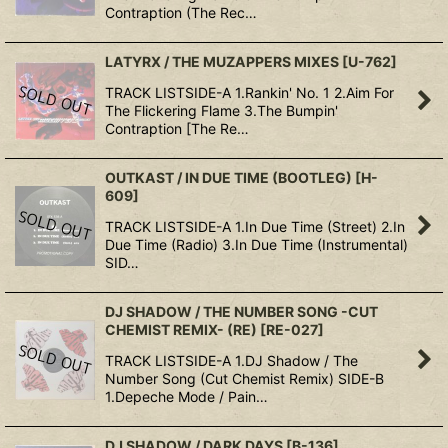
Contraption (The Rec…
LATYRX / THE MUZAPPERS MIXES
[
U-762
]
TRACK LISTSIDE-A 1.Rankin' No. 1 2.Aim For
The Flickering Flame 3.The Bumpin'
Contraption [The Re…
OUTKAST / IN DUE TIME (BOOTLEG)
[
H-
609
]
TRACK LISTSIDE-A 1.In Due Time (Street) 2.In
Due Time (Radio) 3.In Due Time (Instrumental)
SID…
DJ SHADOW / THE NUMBER SONG -CUT
CHEMIST REMIX- (RE)
[
RE-027
]
TRACK LISTSIDE-A 1.DJ Shadow / The
Number Song (Cut Chemist Remix) SIDE-B
1.Depeche Mode / Pain…
DJ SHADOW / DARK DAYS
[
B-136
]