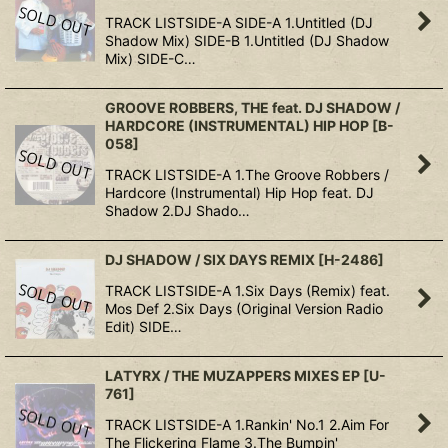
TRACK LISTSIDE-A SIDE-A 1.Untitled (DJ
Shadow Mix) SIDE-B 1.Untitled (DJ Shadow
Mix) SIDE-C…
GROOVE ROBBERS, THE feat. DJ SHADOW /
HARDCORE (INSTRUMENTAL) HIP HOP
[
B-
058
]
TRACK LISTSIDE-A 1.The Groove Robbers /
Hardcore (Instrumental) Hip Hop feat. DJ
Shadow 2.DJ Shado…
DJ SHADOW / SIX DAYS REMIX
[
H-2486
]
TRACK LISTSIDE-A 1.Six Days (Remix) feat.
Mos Def 2.Six Days (Original Version Radio
Edit) SIDE…
LATYRX / THE MUZAPPERS MIXES EP
[
U-
761
]
TRACK LISTSIDE-A 1.Rankin' No.1 2.Aim For
The Flickering Flame 3.The Bumpin'