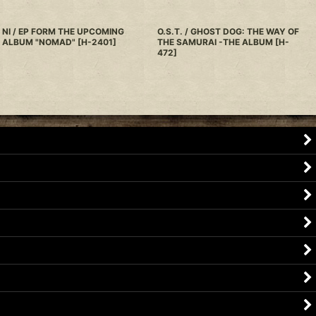
NI / EP FORM THE UPCOMING
O.S.T. / GHOST DOG: THE WAY OF
ALBUM "NOMAD"
[
H-2401
]
THE SAMURAI -THE ALBUM
[
H-
472
]