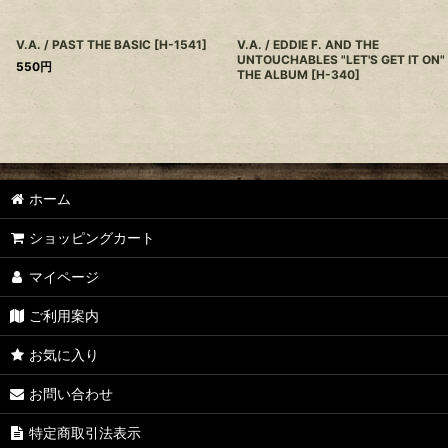
V.A. / PAST THE BASIC
[
H-1541
]
V.A. / EDDIE F. AND THE
UNTOUCHABLES "LET'S GET IT ON"
550
円
THE ALBUM
[
H-340
]
ホーム
ショッピングカート
マイページ
ご利用案内
お気に入り
お問い合わせ
特定商取引法表示