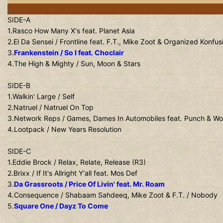
SIDE-A
1.Rasco How Many X's feat. Planet Asia
2.El Da Sensei / Frontline feat. F.T., Mike Zoot & Organized Konfus
3.
Frankenstein / So I feat. Choclair
4.The High & Mighty / Sun, Moon & Stars
SIDE-B
1.Walkin' Large / Self
2.Natruel / Natruel On Top
3.Network Reps / Games, Dames In Automobiles feat. Punch & Wo
4.Lootpack / New Years Resolution
SIDE-C
1.Eddie Brock / Relax, Relate, Release (R3)
2.Brixx / If It's Allright Y'all feat. Mos Def
3.
Da Grassroots / Price Of Livin' feat. Mr. Roam
4.Consequence / Shabaam Sahdeeq, Mike Zoot & F.T. / Nobody
5.
Square One / Dayz To Come