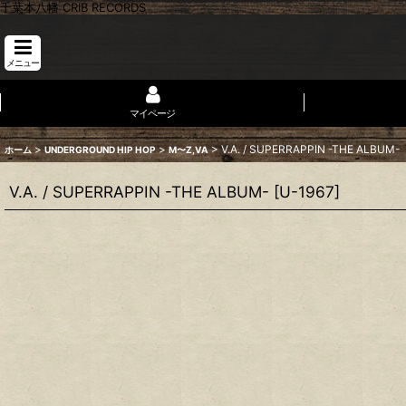
千葉本八幡 CRIB RECORDS
メニュー
マイページ
>
>
>
V.A. / SUPERRAPPIN -THE ALBUM-
ホーム
UNDERGROUND HIP HOP
M〜Z,VA
V.A. / SUPERRAPPIN -THE ALBUM-
[
U-1967
]