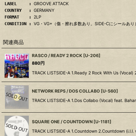
GROOVE ATTACK
LABEL :
GERMANY
COUNTRY :
2LP
FORMAT :
VG・VG+（傷・擦れ多数あり。SIDE-Cにシールあ
CONDITION :
関連商品
RASCO / READY 2 ROCK
[
U-206
]
880
円
TRACK LISTSIDE-A 1.Ready 2 Rock With Us (Vocal) 
NETWORK REPS / DOS COLLABO
[
U-560
]
TRACK LISTSIDE-A 1.Dos Collabo (Vocal) feat. Baha
SQUARE ONE / COUNTDOWN
[
U-1181
]
TRACK LISTSIDE-A 1.Countdown 2.Countdown (i.l.l. w