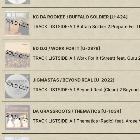
KC DA ROOKEE / BUFFALO SOLDIER
[
U-424
]
TRACK LISTSIDE-A 1.Buffalo Soldier 2.Prepare For T
ED O.G / WORK FOR IT
[
U-2978
]
TRACK LISTSIDE-A 1.Work For It (Street) feat. Guru 2
JIGMASTAS / BEYOND REAL
[
U-2022
]
TRACK LISTSIDE-A 1.Beyond Real (Clean) 2.Beyond R
DA GRASSROOTS / THEMATICS
[
U-1034
]
TRACK LISTSIDE-A 1.Thematics (Radio) feat.