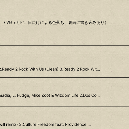
り） / VG（カビ、日焼けによる色落ち、裏面に書き込みあり）
2.Ready 2 Rock With Us (Clean) 3.Ready 2 Rock Wit…
madia, L. Fudge, Mike Zoot & Wizdom Life 2.Dos Co…
ill remix) 3.Culture Freedom feat. Providence …