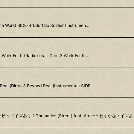
he Worst SIDE-B 1.Buffalo Soldier (Instrumen…
.Work For It (Radio) feat. Guru 3.Work For It…
eal (Dirty) 3.Beyond Real (Instrumental) SIDE…
 Arcee＊所々ノイズあり 2.Thematics (Street) feat. Arcee＊わずかなノイズあ