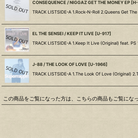
CONSEQUENCE / NIGGAZ GET THE MONEY EP
[
H
TRACK LISTSIDE-A 1.Rock-N-Roll 2.Queens Get The 
EL THE SENSEI / KEEP IT LIVE
[
U-917
]
TRACK LISTSIDE-A 1.Keep It Live (Original) feat. PS 
J-88 / THE LOOK OF LOVE
[
U-1966
]
TRACK LISTSIDE-A 1.The Look Of Love (Original) 2.
この商品をご覧になった方は、こちらの商品もご覧にな