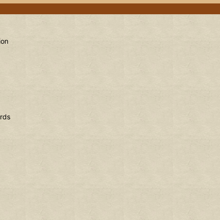
ion
rds