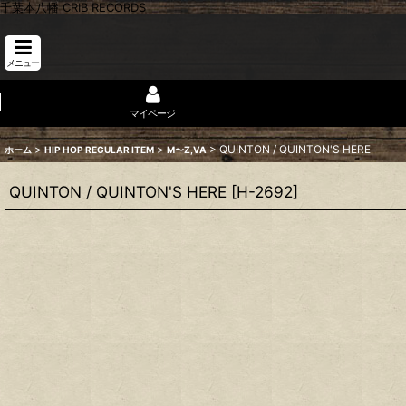
千葉本八幡 CRIB RECORDS
メニュー
マイページ
>
>
>
QUINTON / QUINTON'S HERE
ホーム
HIP HOP REGULAR ITEM
M〜Z,VA
QUINTON / QUINTON'S HERE
[
H-2692
]