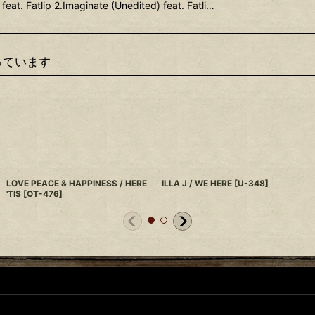
eat. Fatlip 2.Imaginate (Unedited) feat. Fatli…
っています
LOVE PEACE & HAPPINESS / HERE
ILLA J / WE HERE
[
U-348
]
'TIS
[
OT-476
]