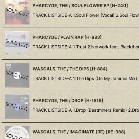
PHARCYDE, THE / SOUL FLOWER EP
[
N-240
]
TRACK LISTSIDE-A 1.Soul Flower (Vocal) 2.Soul Flow
PHARCYDE / PLAIN RAP
[
H-883
]
TRACK LISTSIDE-A 1.Trust 2.Network feat. Blackth
WASCALS, THE / THE DIPS
[
H-884
]
TRACK LISTSIDE-A 1.The Dips (On My Jammie Mix) 
PHARCYDE, THE / DROP
[
H-1819
]
TRACK LISTSIDE-A 1.Drop (Beatminerz Remix) 2.Dro
WASCALS, THE / IMAGINATE (RE)
[
RE-388
]