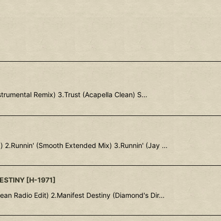
）
strumental Remix) 3.Trust (Acapella Clean) S…
 2.Runnin' (Smooth Extended Mix) 3.Runnin' (Jay …
DESTINY
[
H-1971
]
an Radio Edit) 2.Manifest Destiny (Diamond's Dir…