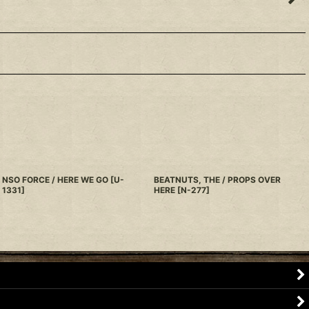
NSO FORCE / HERE WE GO
[
U-
BEATNUTS, THE / PROPS OVER
1331
]
HERE
[
N-277
]