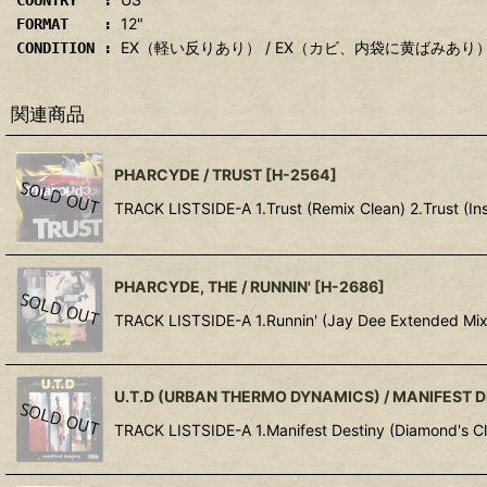
COUNTRY :
12"
FORMAT :
EX（軽い反りあり） / EX（カビ、内袋に黄ばみあり
CONDITION :
関連商品
PHARCYDE / TRUST
[
H-2564
]
TRACK LISTSIDE-A 1.Trust (Remix Clean) 2.Trust (In
PHARCYDE, THE / RUNNIN'
[
H-2686
]
TRACK LISTSIDE-A 1.Runnin' (Jay Dee Extended Mix)
U.T.D (URBAN THERMO DYNAMICS) / MANIFEST 
TRACK LISTSIDE-A 1.Manifest Destiny (Diamond's Cle