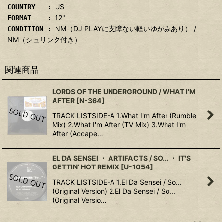
US
COUNTRY :
12"
FORMAT :
NM（DJ PLAYに支障ない軽いゆがみあり） /
CONDITION :
NM（シュリンク付き）
関連商品
LORDS OF THE UNDERGROUND / WHAT I'M
AFTER
[
N-364
]
TRACK LISTSIDE-A 1.What I'm After (Rumble
Mix) 2.What I'm After (TV Mix) 3.What I'm
After (Accape…
EL DA SENSEI ・ ARTIFACTS / SO... ・ IT'S
GETTIN' HOT REMIX
[
U-1054
]
TRACK LISTSIDE-A 1.El Da Sensei / So...
(Original Version) 2.El Da Sensei / So...
(Original Versio…