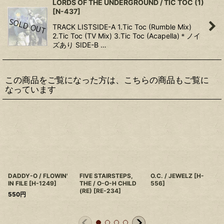
LORDS OF THE UNDERGROUND / TIC TOC (1)
[
N-437
]
TRACK LISTSIDE-A 1.Tic Toc (Rumble Mix)
2.Tic Toc (TV Mix) 3.Tic Toc (Acapella)＊ノイ
ズあり SIDE-B …
この商品をご覧になった方は、こちらの商品もご覧に
なっています
DADDY-O / FLOWIN'
FIVE STAIRSTEPS,
O.C. / JEWELZ
[
H-
IN FILE
[
H-1249
]
THE / O-O-H CHILD
556
]
(RE)
[
RE-234
]
550
円