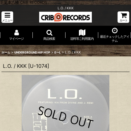
千葉本八幡 CRIB RECORDS
L.O. / KKK
メニュー
カート
最近チェックしたアイ
マイページ
商品検索
送料等ご利用案内
テム
>
>
>
L.O. / KKK
ホーム
UNDERGROUND HIP HOP
E〜L
L.O. / KKK
[
U-1074
]