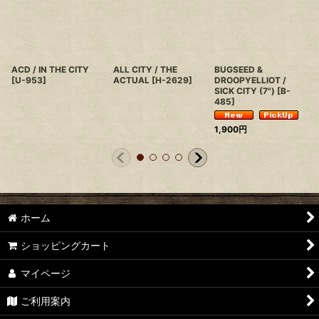
ACD / IN THE CITY
ALL CITY / THE
BUGSEED &
[
U-953
]
ACTUAL
[
H-2629
]
DROOPYELLIOT /
SICK CITY (7")
[
B-
485
]
1,900
円
ホーム
ショッピングカート
マイページ
ご利用案内