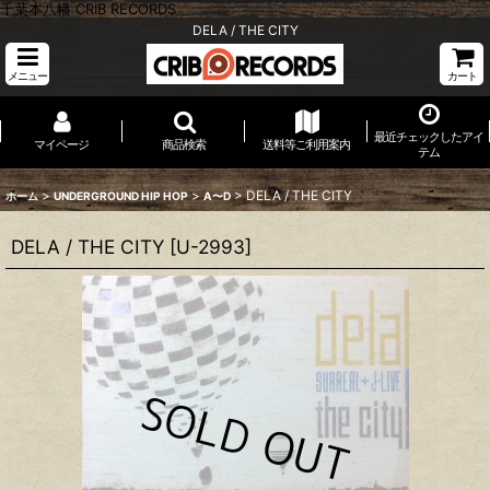
千葉本八幡 CRIB RECORDS
DELA / THE CITY
メニュー
カート
最近チェックしたアイ
マイページ
商品検索
送料等ご利用案内
テム
>
>
>
DELA / THE CITY
ホーム
UNDERGROUND HIP HOP
A〜D
DELA / THE CITY
[
U-2993
]