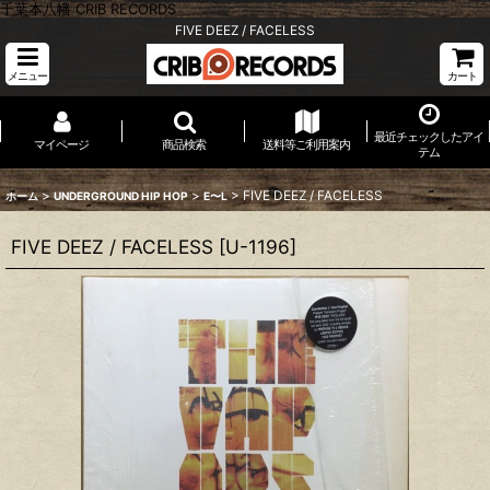
千葉本八幡 CRIB RECORDS
FIVE DEEZ / FACELESS
メニュー
カート
最近チェックしたアイ
マイページ
商品検索
送料等ご利用案内
テム
>
>
>
FIVE DEEZ / FACELESS
ホーム
UNDERGROUND HIP HOP
E〜L
FIVE DEEZ / FACELESS
[
U-1196
]