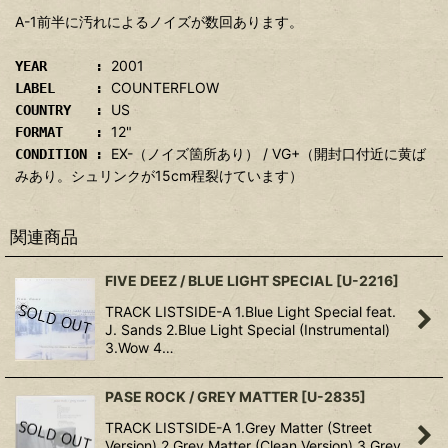
A-1前半に汚れによるノイズが数回あります。
2001
YEAR :
COUNTERFLOW
LABEL :
US
COUNTRY :
12"
FORMAT :
EX-（ノイズ箇所あり） / VG+（開封口付近に黄ば
CONDITION :
みあり。シュリンクが15cm程裂けています）
関連商品
FIVE DEEZ / BLUE LIGHT SPECIAL
[
U-2216
]
TRACK LISTSIDE-A 1.Blue Light Special feat.
J. Sands 2.Blue Light Special (Instrumental)
3.Wow 4…
PASE ROCK / GREY MATTER
[
U-2835
]
TRACK LISTSIDE-A 1.Grey Matter (Street
Version) 2.Grey Matter (Clean Version) 3.Grey