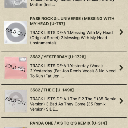
Matter (Inst…
PASE ROCK & L UNIVERSE / MESSING WITH
MY HEAD
[
U-757
]
TRACK LISTSIDE-A 1.Messing With My Head
(Original Street) 2.Messing With My Head
(Instrumental) …
3582 / YESTERDAY
[
U-1728
]
TRACK LISTSIDE-A 1.Yesterday (Vocal)
2.Yesterday (Fat Jon Remix Vocal) 3.No Need
To Run (Fat Jon …
3582 / THE E
[
U-1498
]
TRACK LISTSIDE-A 1.The E 2.The E (35 Remix
Version) 3.Bad As They Come (35 Remix
Version) SIDE…
PANDA ONE / A'S TO Q'S REMIX
[
U-314
]