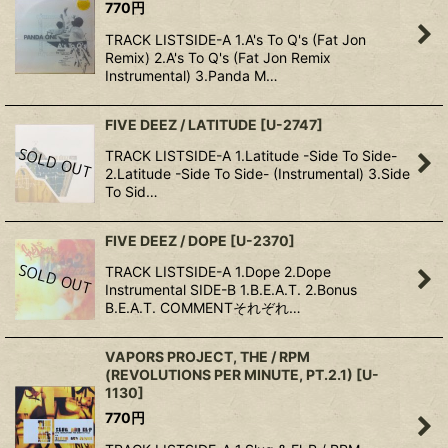
770
円
TRACK LISTSIDE-A 1.A's To Q's (Fat Jon
Remix) 2.A's To Q's (Fat Jon Remix
Instrumental) 3.Panda M…
FIVE DEEZ / LATITUDE
[
U-2747
]
TRACK LISTSIDE-A 1.Latitude -Side To Side-
2.Latitude -Side To Side- (Instrumental) 3.Side
To Sid…
FIVE DEEZ / DOPE
[
U-2370
]
TRACK LISTSIDE-A 1.Dope 2.Dope
Instrumental SIDE-B 1.B.E.A.T. 2.Bonus
B.E.A.T. COMMENTそれぞれ…
VAPORS PROJECT, THE / RPM
(REVOLUTIONS PER MINUTE, PT.2.1)
[
U-
1130
]
770
円