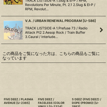
TRACK LISTSIDE-A 1.Slug & El-P / RPM,
Revolutions Per Minute, Pt. 2.1 2.Slug & El-P /
RPM, Revolut…
V.A. / URBAN RENEWAL PROGRAM
[
U-586
]
TRACK LISTSIDE-A 1.Prefuse 73 / Radio
Attack Pt2 2.Aesop Rock / Train Buffer
3.Caural / Interlude…
この商品をご覧になった方は、こちらの商品もご覧に
なっています
FIVE DEEZ / PLASMA
FIVE DEEZ /
5 DEEZ (FIVE DEEZ) /
AVENUE
[
U-2365
]
FACELESS (COLOR
DOPE (PROMO)
[
U-
VINYL)
[
U-2324
]
1983
]