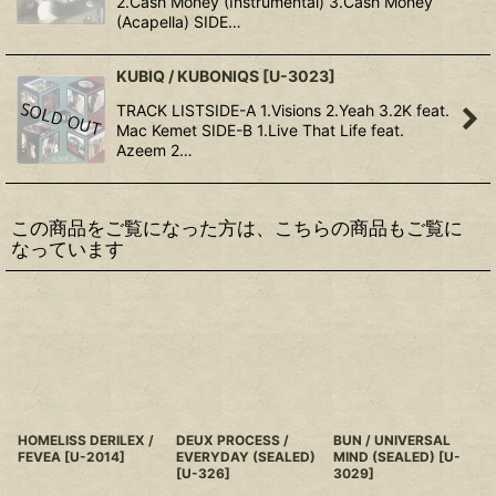
2.Cash Money (Instrumental) 3.Cash Money
(Acapella) SIDE…
KUBIQ / KUBONIQS
[
U-3023
]
TRACK LISTSIDE-A 1.Visions 2.Yeah 3.2K feat.
Mac Kemet SIDE-B 1.Live That Life feat.
Azeem 2…
この商品をご覧になった方は、こちらの商品もご覧に
なっています
HOMELISS DERILEX /
DEUX PROCESS /
BUN / UNIVERSAL
FEVEA
[
U-2014
]
EVERYDAY (SEALED)
MIND (SEALED)
[
U-
[
U-326
]
3029
]