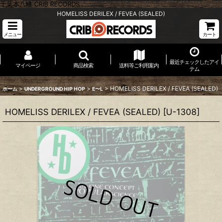
千葉本八幡 CRIB RECORDS
HOMELISS DERILEX / FEVEA (SEALED)
メニュー
カート
最近チェックしたアイ
マイページ
商品検索
送料等ご利用案内
テム
>
>
>
HOMELISS DERILEX / FEVEA (SEALED)
ホーム
UNDERGROUND HIP HOP
E〜L
HOMELISS DERILEX / FEVEA (SEALED)
[
U-1308
]