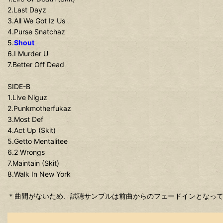
2.Last Dayz
3.All We Got Iz Us
4.Purse Snatchaz
5.
Shout
6.I Murder U
7.Better Off Dead
SIDE-B
1.Live Niguz
2.Punkmotherfukaz
3.Most Def
4.Act Up (Skit)
5.Getto Mentalitee
6.2 Wrongs
7.Maintain (Skit)
8.Walk In New York
＊曲間がないため、試聴サンプルは前曲からのフェードインとなっ