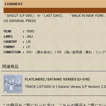
COMMENT
「SHOUT (LP VER.)」や「LAST DAYZ」、「WALK IN NE
US ORIGINAL PRESS
1995
YEAR :
JMJ
LABEL :
US
COUNTRY :
LP
FORMAT :
VG+ （擦れ多め） / VG （強い使用感・擦れ・リン
CONDITION :
関連商品
FLATLINERZ / SATANIC VERSES
[
U-016
]
TRACK LISTSIDE-A 1.Satanic Verses (LP Version) 2.S
この商品をご覧になった方は、こちらの商品もご覧にな