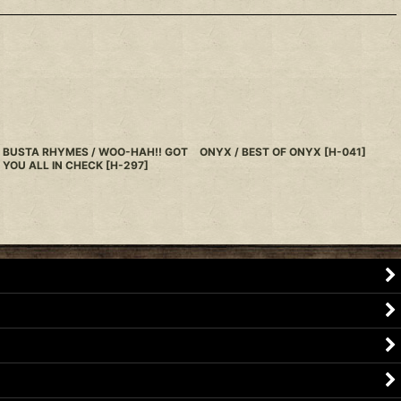
BUSTA RHYMES / WOO-HAH!! GOT
ONYX / BEST OF ONYX
[
H-041
]
YOU ALL IN CHECK
[
H-297
]