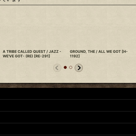
A TRIBE CALLED QUEST / JAZZ -
GROUND, THE / ALL WE GOT
[
H-
WE'VE GOT- (RE)
[
RE-291
]
1192
]