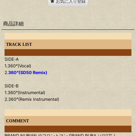
お気に入り登録
商品詳細
TRACK LIST
SIDE-A
1.360°(Vocal)
2.
360°(SD50 Remix)
SIDE-B
1.360°(Instrumental)
2.360°(Remix Instrumental)
COMMENT
BRAND NUBIAN のフロントマン GRAND PUBA ソロ12"！