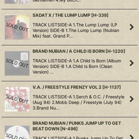
SADAT X / THE LUMP LUMP
[
H-339
]
TRACK LISTSIDE-A 1.The Lump Lump (LP
Version) SIDE-B 1.The Lump Lump (Nubian
Mix) feat. Grand P…
BRAND NUBIAN / A CHILD IS BORN
[
H-1220
]
TRACK LISTSIDE-A 1.A Child Is Born (Album
Version) SIDE-B 1.A Child Is Born (Clean
Version) …
V.A. / FREESTYLE FRENZY VOL 2
[
H-1137
]
TRACK LISTSIDE-A 1.Serch & O.C. / Freestyle
(Aug 94) 2.Mobb Deep / Freestyle (July 94)
3.Brand Nu…
BRAND NUBIAN / PUNKS JUMP UP TO GET
BEAT DOWN
[
N-496
]
TRACK LISTSIDE-A 1.Punks Jump Up To Get