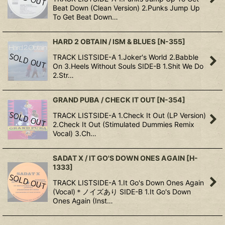
Beat Down (Clean Version) 2.Punks Jump Up
To Get Beat Down…
HARD 2 OBTAIN / ISM & BLUES
[
N-355
]
TRACK LISTSIDE-A 1.Joker's World 2.Babble
On 3.Heels Without Souls SIDE-B 1.Shit We Do
2.Str…
GRAND PUBA / CHECK IT OUT
[
N-354
]
TRACK LISTSIDE-A 1.Check It Out (LP Version)
2.Check It Out (Stimulated Dummies Remix
Vocal) 3.Ch…
SADAT X / IT GO'S DOWN ONES AGAIN
[
H-
1333
]
TRACK LISTSIDE-A 1.It Go's Down Ones Again
(Vocal)＊ノイズあり SIDE-B 1.It Go's Down
Ones Again (Inst…