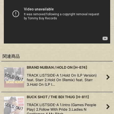
関連商品
BRAND NUBIAN / HOLD ON
[
H-674
]
TRACK LISTSIDE-A 1.Hold On (LP Version)
feat. Starr 2.Hold On (Remix) feat. Starr
3.Hold On (LP I…
BUCK SHOT / THE BDI THUG
[
H-811
]
TRACK LISTSIDE-A 1.Intro (Games People
Play) 2.Follow With Pride 3.Ladies N
Gentlemen 4.My Bitch…