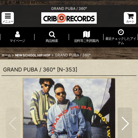
千葉本八幡 CRIB RECORDS
GRAND PUBA / 360°
メニュー
カート
最近チェックしたアイ
マイページ
商品検索
送料等ご利用案内
テム
>
>
GRAND PUBA / 360°
ホーム
NEW SCHOOL HIP HOP
GRAND PUBA / 360°
[
N-353
]