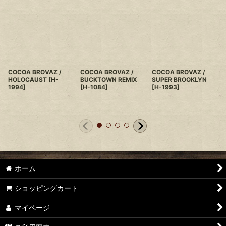
COCOA BROVAZ /
COCOA BROVAZ /
COCOA BROVAZ /
HOLOCAUST
[
H-
BUCKTOWN REMIX
SUPER BROOKLYN
1994
]
[
H-1084
]
[
H-1993
]
I
ホーム
ショッピングカート
マイページ