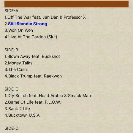
SIDE-A
1.Off The Wall feat. Jah Dan & Professor X
2.
Still Standin Strong
3.Won On Won
4.Live At The Garden (Skit)
SIDE-B
1.Blown Away feat. Buckshot
2.Money Talks
3.The Cash
4.Black Trump feat. Raekwon
SIDE-C
1.Dry Snitch feat. Head Arabic & Smack Man
2.Game Of Life feat. F.L.O.W.
3.Back 2 Life
4.Bucktown U.S.A.
SIDE-D