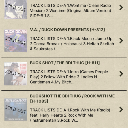
TRACK LISTSIDE-A 1.Wontime (Clean Radio
Version) 2.Wontime (Original Album Version)
SIDE-B 1.S…
V.A. / DUCK DOWN PRESENTS
[
H-812
]
TRACK LISTSIDE-A 1.Black Moon / Jump Up
2.Cocoa Brovaz / Holocaust 3.Heltah Skeltah
& Saukrates /…
BUCK SHOT / THE BDI THUG
[
H-811
]
TRACK LISTSIDE-A 1.Intro (Games People
Play) 2.Follow With Pride 3.Ladies N
Gentlemen 4.My Bitch…
BUCKSHOT THE BDI THUG / ROCK WITH ME
[
H-1083
]
TRACK LISTSIDE-A 1.Rock With Me (Radio)
feat. Harly Hearts 2.Rock With Me
(Instrumental) 3.Rock W…