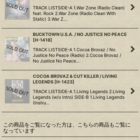
TRACK LISTSIDE-A 1.War Zone (Radio Clean)
feat. Rock 2.War Zone (Radio Clean With
Static) 3.War Z…
BUCKTOWN U.S.A. / NO JUSTICE NO PEACE
[
H-1418
]
TRACK LISTSIDE-A 1.Cocoa Brovaz / No
Justice No Peace (Radio) 2.Cocoa Brovaz /
No Justice No Peace…
COCOA BROVAZ & CUT KILLER / LIVING
LEGENDS
[
H-1423
]
TRACK LISTSIDE-A 1.Living Legends 2.Living
Legends (w/o Intro) SIDE-B 1.Living Legends
(Instru…
この商品をご覧になった方は、こちらの商品もご覧に
なっています