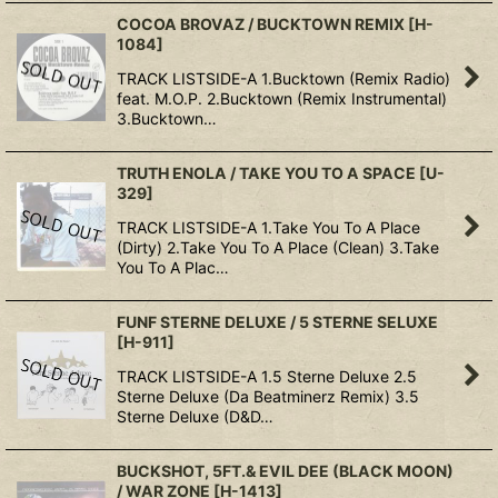
COCOA BROVAZ / BUCKTOWN REMIX
[
H-
1084
]
TRACK LISTSIDE-A 1.Bucktown (Remix Radio)
feat. M.O.P. 2.Bucktown (Remix Instrumental)
3.Bucktown…
TRUTH ENOLA / TAKE YOU TO A SPACE
[
U-
329
]
TRACK LISTSIDE-A 1.Take You To A Place
(Dirty) 2.Take You To A Place (Clean) 3.Take
You To A Plac…
FUNF STERNE DELUXE / 5 STERNE SELUXE
[
H-911
]
TRACK LISTSIDE-A 1.5 Sterne Deluxe 2.5
Sterne Deluxe (Da Beatminerz Remix) 3.5
Sterne Deluxe (D&D…
BUCKSHOT, 5FT.& EVIL DEE (BLACK MOON)
/ WAR ZONE
[
H-1413
]