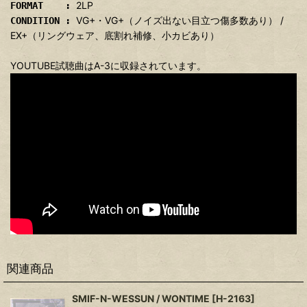
2LP
FORMAT :
VG+・VG+（ノイズ出ない目立つ傷多数あり） /
CONDITION :
EX+（リングウェア、底割れ補修、小カビあり）
YOUTUBE試聴曲はA-3に収録されています。
関連商品
SMIF-N-WESSUN / WONTIME
[
H-2163
]