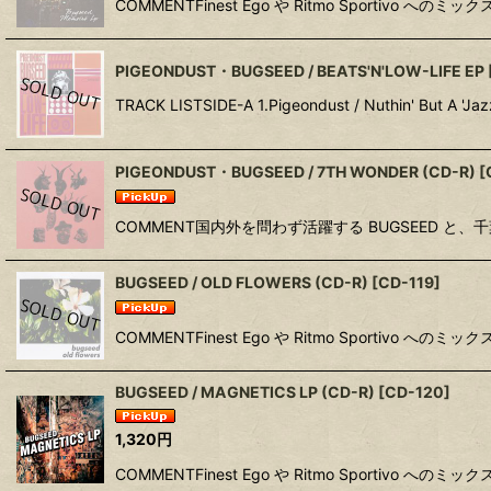
COMMENTFinest Ego や Ritmo Sportivo へのミッ
PIGEONDUST・BUGSEED / BEATS'N'LOW-LIFE EP
TRACK LISTSIDE-A 1.Pigeondust / Nuthin' But A 'Ja
PIGEONDUST・BUGSEED / 7TH WONDER (CD-R)
[
COMMENT国内外を問わず活躍する BUGSEED と、
BUGSEED / OLD FLOWERS (CD-R)
[
CD-119
]
COMMENTFinest Ego や Ritmo Sportivo へのミッ
BUGSEED / MAGNETICS LP (CD-R)
[
CD-120
]
1,320
円
COMMENTFinest Ego や Ritmo Sportivo へのミッ