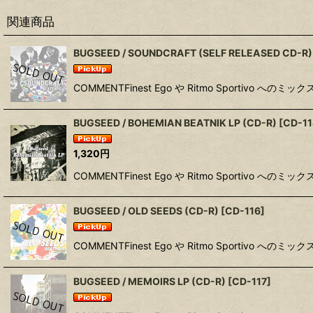
関連商品
BUGSEED / SOUNDCRAFT (SELF RELEASED CD-R)
COMMENTFinest Ego や Ritmo Sportivo へのミッ
BUGSEED / BOHEMIAN BEATNIK LP (CD-R)
[
CD-1
1,320
円
COMMENTFinest Ego や Ritmo Sportivo へのミッ
BUGSEED / OLD SEEDS (CD-R)
[
CD-116
]
COMMENTFinest Ego や Ritmo Sportivo へのミッ
BUGSEED / MEMOIRS LP (CD-R)
[
CD-117
]