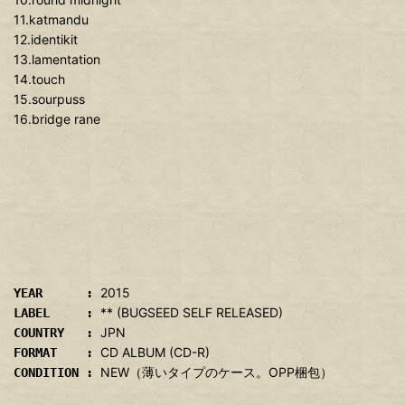
11.katmandu
12.identikit
13.lamentation
14.touch
15.sourpuss
16.bridge rane
2015
YEAR :
** (BUGSEED SELF RELEASED)
LABEL :
JPN
COUNTRY :
CD ALBUM (CD-R)
FORMAT :
NEW（薄いタイプのケース。OPP梱包）
CONDITION :