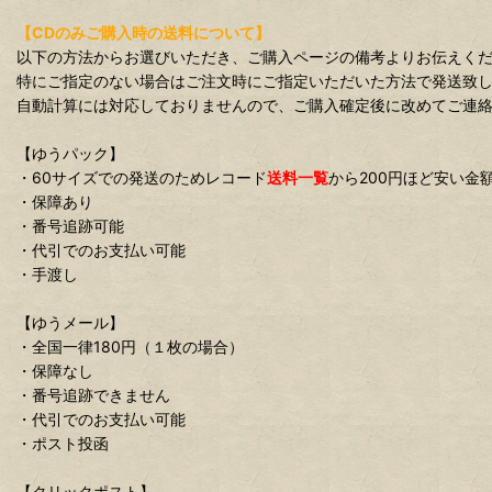
【CDのみご購入時の送料について】
以下の方法からお選びいただき、ご購入ページの備考よりお伝えく
特にご指定のない場合はご注文時にご指定いただいた方法で発送致
自動計算には対応しておりませんので、ご購入確定後に改めてご連
【ゆうパック】
・60サイズでの発送のためレコード
送料一覧
から200円ほど安い金
・保障あり
・番号追跡可能
・代引でのお支払い可能
・手渡し
【ゆうメール】
・全国一律180円（１枚の場合）
・保障なし
・番号追跡できません
・代引でのお支払い可能
・ポスト投函
【クリックポスト】