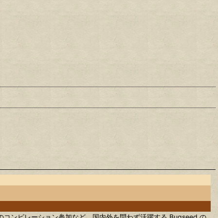
Sportivo へのコンピレーション参加など、国内外を問わず活躍する Bugseed の