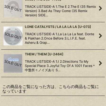
TRACK LISTSIDE-A 1.The E 2.The E (35 Remix
Version) 3.Bad As They Come (35 Remix
Version) SIDE…
LONE CATALYSTS / LA LA LA LA
[
U-073
]
TRACK LISTSIDE-A 1.La La La La feat. Donte
& Piakhan 2.Once Before 3.L.I.F.E. feat.
Asheru & Grap…
THEM / THEM
[
U-2464
]
TRACK LISTSIDE-A 1.I 2.Directions To My
Special Place 3.Joyful Toy Of A 1001 Faces＊
中盤所々ノイズあり S…
この商品をご覧になった方は、こちらの商品もご覧に
なっています