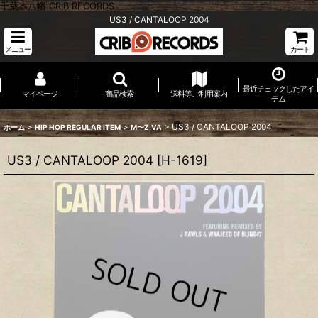
千葉本八幡 CRIB RECORDS
US3 / CANTALOOP 2004
メニュー
カート
最近チェックしたアイ
マイページ
商品検索
送料等ご利用案内
テム
>
>
>
US3 / CANTALOOP 2004
ホーム
HIP HOP REGULAR ITEM
M〜Z,VA
US3 / CANTALOOP 2004
[
H-1619
]