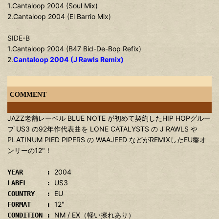
1.Cantaloop 2004 (Soul Mix)
2.Cantaloop 2004 (El Barrio Mix)
SIDE-B
1.Cantaloop 2004 (B47 Bid-De-Bop Refix)
2.
Cantaloop 2004 (J Rawls Remix)
COMMENT
JAZZ老舗レーベル BLUE NOTE が初めて契約したHIP HOPグルー
プ US3 の92年作代表曲を LONE CATALYSTS の J RAWLS や
PLATINUM PIED PIPERS の WAAJEED などがREMIXしたEU盤オ
ンリーの12"！
2004
YEAR :
US3
LABEL :
EU
COUNTRY :
12"
FORMAT :
NM / EX（軽い擦れあり）
CONDITION :