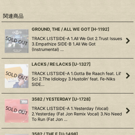
関連商品
GROUND, THE / ALL WE GOT
[
H-1192
]
TRACK LISTSIDE-A 1.All We Got 2.Trust Issues
3.Empathize SIDE-B 1.All We Got
(Instrumental) …
LACKS / RE:LACKS
[
U-1327
]
TRACK LISTSIDE-A 1.Gotta Be Raach feat. Lil'
Sci 2.The Idiology 3.Hustolin' feat. Fe-Niks
SIDE…
3582 / YESTERDAY
[
U-1728
]
TRACK LISTSIDE-A 1.Yesterday (Vocal)
2.Yesterday (Fat Jon Remix Vocal) 3.No Need
To Run (Fat Jon …
3582 / THE E
[
U-1498
]