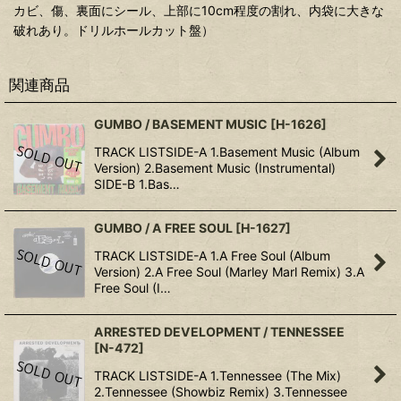
カビ、傷、裏面にシール、上部に10cm程度の割れ、内袋に大きな
破れあり。ドリルホールカット盤）
関連商品
GUMBO / BASEMENT MUSIC
[
H-1626
]
TRACK LISTSIDE-A 1.Basement Music (Album
Version) 2.Basement Music (Instrumental)
SIDE-B 1.Bas…
GUMBO / A FREE SOUL
[
H-1627
]
TRACK LISTSIDE-A 1.A Free Soul (Album
Version) 2.A Free Soul (Marley Marl Remix) 3.A
Free Soul (I…
ARRESTED DEVELOPMENT / TENNESSEE
[
N-472
]
TRACK LISTSIDE-A 1.Tennessee (The Mix)
2.Tennessee (Showbiz Remix) 3.Tennessee