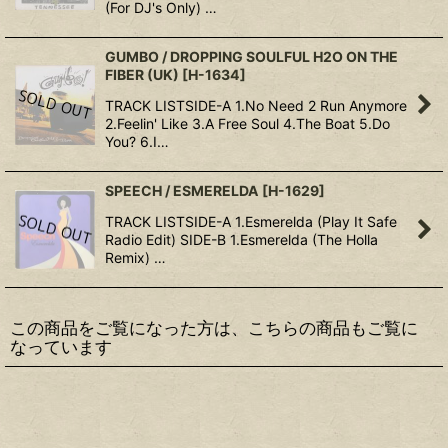
(For DJ's Only) …
GUMBO / DROPPING SOULFUL H2O ON THE
FIBER (UK)
[
H-1634
]
TRACK LISTSIDE-A 1.No Need 2 Run Anymore
2.Feelin' Like 3.A Free Soul 4.The Boat 5.Do
You? 6.I…
SPEECH / ESMERELDA
[
H-1629
]
TRACK LISTSIDE-A 1.Esmerelda (Play It Safe
Radio Edit) SIDE-B 1.Esmerelda (The Holla
Remix) …
この商品をご覧になった方は、こちらの商品もご覧に
なっています