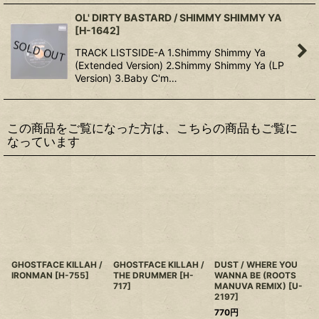
OL' DIRTY BASTARD / SHIMMY SHIMMY YA
[
H-1642
]
TRACK LISTSIDE-A 1.Shimmy Shimmy Ya
(Extended Version) 2.Shimmy Shimmy Ya (LP
Version) 3.Baby C'm…
この商品をご覧になった方は、こちらの商品もご覧に
なっています
GHOSTFACE KILLAH /
GHOSTFACE KILLAH /
DUST / WHERE YOU
IRONMAN
[
H-755
]
THE DRUMMER
[
H-
WANNA BE (ROOTS
717
]
MANUVA REMIX)
[
U-
2197
]
770
円