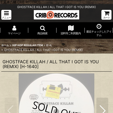
千葉本八幡 CRIB RECORDS
GHOSTFACE KILLAH / ALL THAT I GOT IS YOU (REMIX)
メニュー
カート
最近チェックしたアイ
マイページ
商品検索
送料等ご利用案内
テム
>
>
ホーム
HIP HOP REGULAR ITEM
E〜L
>
GHOSTFACE KILLAH / ALL THAT I GOT IS YOU (REMIX)
GHOSTFACE KILLAH / ALL THAT I GOT IS YOU
(REMIX)
[
H-1640
]