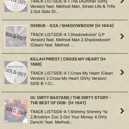
TRACK LISTSIDE-A 1.The Drummer (Dirty
Version) faet. Method Man, Street Life & Trife
2.Got Gats (D…
GENIUS・GZA / SHADOWBOXIN'
[
H-1644
]
TRACK LISTSIDE-A 1.Shadowboxin' (LP
Version) feat. Method Man 2.Shadowboxin'
(Clean) feat. Method …
KILLAH PRIEST / CROSS MY HEART
[
H-
1886
]
TRACK LISTSIDE-A 1.Cross My Heart (Clean
Version) 2.Cross My Heart (Dirty Version)
SIDE-B 1.Cr…
OL' DIRTY BASTARD / THE DIRTY STORY -
THE BEST OF ODB-
[
H-1641
]
TRACK LISTSIDE-A 1.Shimmy Shimmy Ya
2.Brooklyn Zoo 3.Got Your Money 4.Dirty
Dancin' feat. Method…