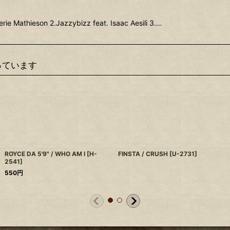
ie Mathieson 2.Jazzybizz feat. Isaac Aesili 3.…
っています
ROYCE DA 5'9" / WHO AM I
[
H-
FINSTA / CRUSH
[
U-2731
]
2541
]
550
円