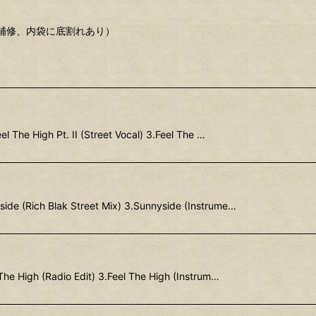
がれ補修、内袋に底割れあり）
l The High Pt. II (Street Vocal) 3.Feel The …
ide (Rich Blak Street Mix) 3.Sunnyside (Instrume…
The High (Radio Edit) 3.Feel The High (Instrum…