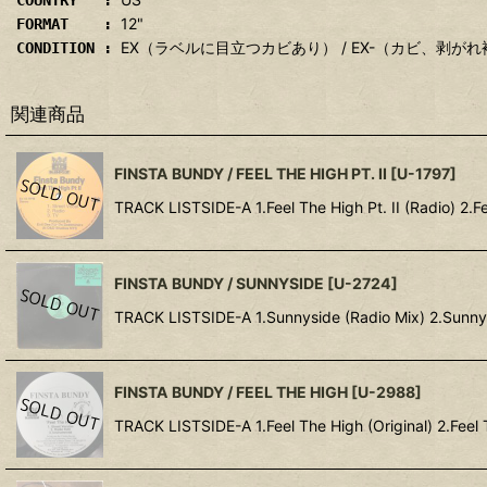
COUNTRY :
12"
FORMAT :
EX（ラベルに目立つカビあり） / EX-（カビ、剥
CONDITION :
関連商品
FINSTA BUNDY / FEEL THE HIGH PT. II
[
U-1797
]
TRACK LISTSIDE-A 1.Feel The High Pt. II (Radio) 2.Fee
FINSTA BUNDY / SUNNYSIDE
[
U-2724
]
TRACK LISTSIDE-A 1.Sunnyside (Radio Mix) 2.Sunnys
FINSTA BUNDY / FEEL THE HIGH
[
U-2988
]
TRACK LISTSIDE-A 1.Feel The High (Original) 2.Feel 