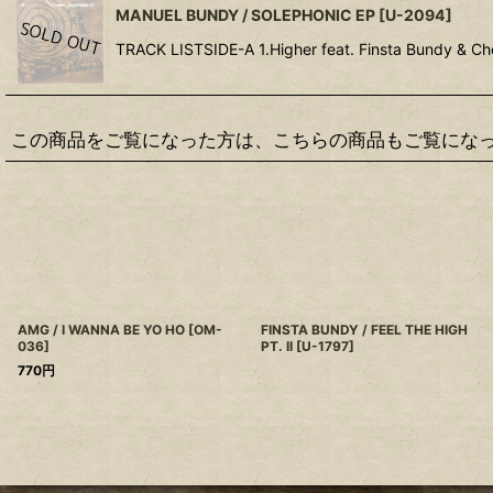
MANUEL BUNDY / SOLEPHONIC EP
[
U-2094
]
TRACK LISTSIDE-A 1.Higher feat. Finsta Bundy & Cher
この商品をご覧になった方は、こちらの商品もご覧にな
AMG / I WANNA BE YO HO
[
OM-
FINSTA BUNDY / FEEL THE HIGH
036
]
PT. II
[
U-1797
]
770
円