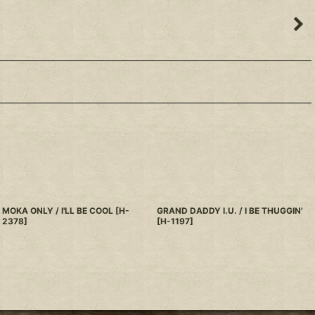
MOKA ONLY / I'LL BE COOL
[
H-
GRAND DADDY I.U. / I BE THUGGIN'
2378
]
[
H-1197
]