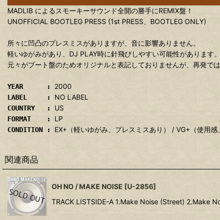
MADLIB によるスモーキーサウンド全開の勝手にREMIX盤！
UNOFFICIAL BOOTLEG PRESS (1st PRESS、BOOTLEG ONLY)
所々に凹凸のプレスミスがありますが、音に影響ありません。
軽いゆがみがあり、DJ PLAY時に針飛びしやすい可能性があります
元々がブート盤のためオリジナルと表記しておりませんが、再発ではなく
2000
YEAR :
NO LABEL
LABEL :
US
COUNTRY :
LP
FORMAT :
EX+（軽いゆがみ、プレスミスあり） / VG+（使
CONDITION :
関連商品
OH NO / MAKE NOISE
[
U-2856
]
TRACK LISTSIDE-A 1.Make Noise (Street) 2.Make No