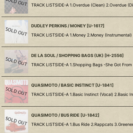
TRACK LISTSIDE-A 1.Overdue (Clean) 2.Overdue (Dir
DUDLEY PERKINS / MONEY
[
U-1617
]
TRACK LISTSIDE-A 1.Money 2.Money (Instrumental) SI
DE LA SOUL / SHOPPING BAGS (UK)
[
H-2556
]
TRACK LISTSIDE-A 1.Shopping Bags -She Got From Y
QUASIMOTO / BASIC INSTINCT
[
U-1841
]
TRACK LISTSIDE-A 1.Basic Instinct (Vocal) 2.Basic In
QUASIMOTO / BUS RIDE
[
U-1842
]
TRACK LISTSIDE-A 1.Bus Ride 2.Rappcats 3.Greener