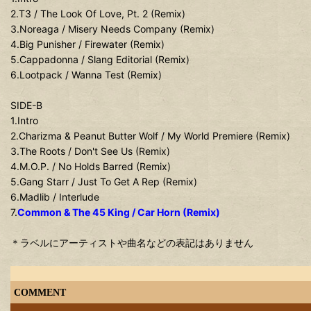
2.T3 / The Look Of Love, Pt. 2 (Remix)
3.Noreaga / Misery Needs Company (Remix)
4.Big Punisher / Firewater (Remix)
5.Cappadonna / Slang Editorial (Remix)
6.Lootpack / Wanna Test (Remix)
SIDE-B
1.Intro
2.Charizma & Peanut Butter Wolf / My World Premiere (Remix)
3.The Roots / Don't See Us (Remix)
4.M.O.P. / No Holds Barred (Remix)
5.Gang Starr / Just To Get A Rep (Remix)
6.Madlib / Interlude
7.
Common & The 45 King / Car Horn (Remix)
＊ラベルにアーティストや曲名などの表記はありません
COMMENT