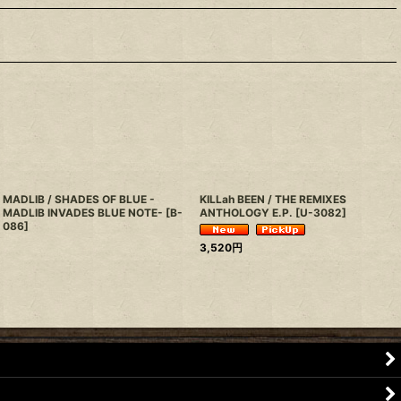
MADLIB / SHADES OF BLUE -
KILLah BEEN / THE REMIXES
MADLIB INVADES BLUE NOTE-
[
B-
ANTHOLOGY E.P.
[
U-3082
]
086
]
3,520
円