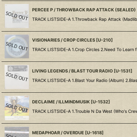
PERCEE P / THROWBACK RAP ATTACK (SEALED)
TRACK LISTSIDE-A 1.Throwback Rap Attack (Madlib 
VISIONARIES / CROP CIRCLES
[
U-210
]
TRACK LISTSIDE-A 1.Crop Circles 2.Need To Learn fe
LIVING LEGENDS / BLAST TOUR RADIO
[
U-1531
]
TRACK LISTSIDE-A 1.Blast Your Radio (Album) 2.Blast
DECLAIME / ILLMINDMUSIK
[
U-1532
]
TRACK LISTSIDE-A 1.Trouble N Da West (Who's Crew
MEDAPHOAR / OVERDUE
[
U-1618
]