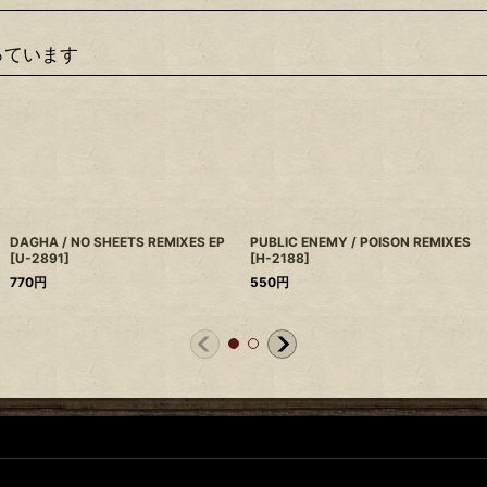
っています
DAGHA / NO SHEETS REMIXES EP
PUBLIC ENEMY / POISON REMIXES
[
U-2891
]
[
H-2188
]
770
円
550
円