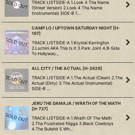
TRACK LISTSIDE-A 1.Look 4 Tha Name
(Street Version) 2.Look 4 Tha Name
(Instrumental) SIDE-B 1.…
CAMP LO / UPTOWN SATURDAY NIGHT
[
H-
197
]
TRACK LISTSIDE-A 1.Krystal Karrington
2.Luchini AKA This Is It 3.Park Joint 4.B-Side
To Hollywoo…
ALL CITY / THE ACTUAL
[
H-2629
]
TRACK LISTSIDE-A 1.The Actual (Clean) 2.The
Actual (Dirty) 3.The Actual (Instrumental)
SIDE-B …
JERU THE DAMAJA / WRATH OF THE MATH
[
H-737
]
TRACK LISTSIDE-A 1.Wrath Of The Math
2.Tha Frustrated Nigga 3.Black Cowboys
4.The Bullshit 5.Wh…