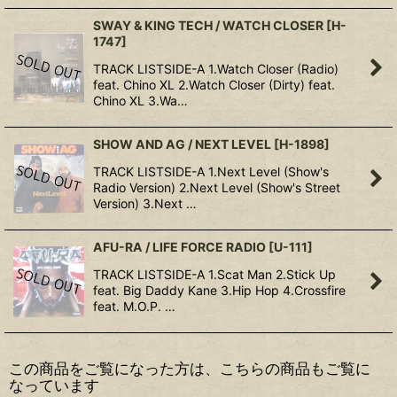
SWAY & KING TECH / WATCH CLOSER
[
H-
1747
]
TRACK LISTSIDE-A 1.Watch Closer (Radio)
feat. Chino XL 2.Watch Closer (Dirty) feat.
Chino XL 3.Wa…
SHOW AND AG / NEXT LEVEL
[
H-1898
]
TRACK LISTSIDE-A 1.Next Level (Show's
Radio Version) 2.Next Level (Show's Street
Version) 3.Next …
AFU-RA / LIFE FORCE RADIO
[
U-111
]
TRACK LISTSIDE-A 1.Scat Man 2.Stick Up
feat. Big Daddy Kane 3.Hip Hop 4.Crossfire
feat. M.O.P. …
この商品をご覧になった方は、こちらの商品もご覧に
なっています