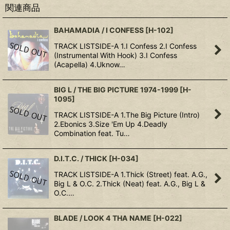
関連商品
BAHAMADIA / I CONFESS
[
H-102
]
TRACK LISTSIDE-A 1.I Confess 2.I Confess
(Instrumental With Hook) 3.I Confess
(Acapella) 4.Uknow…
BIG L / THE BIG PICTURE 1974-1999
[
H-
1095
]
TRACK LISTSIDE-A 1.The Big Picture (Intro)
2.Ebonics 3.Size 'Em Up 4.Deadly
Combination feat. Tu…
D.I.T.C. / THICK
[
H-034
]
TRACK LISTSIDE-A 1.Thick (Street) feat. A.G.,
Big L & O.C. 2.Thick (Neat) feat. A.G., Big L &
O.C.…
BLADE / LOOK 4 THA NAME
[
H-022
]