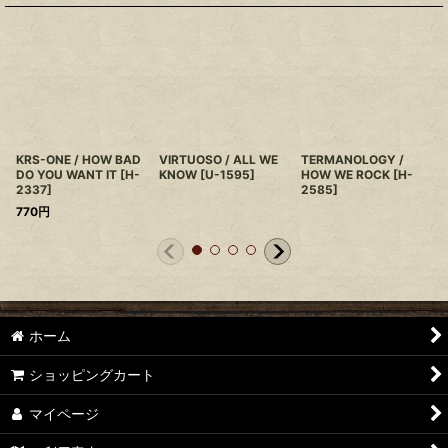
KRS-ONE / HOW BAD
VIRTUOSO / ALL WE
TERMANOLOGY /
DO YOU WANT IT
[
H-
KNOW
[
U-1595
]
HOW WE ROCK
[
H-
2337
]
2585
]
770
円
ホーム
ショッピングカート
マイページ