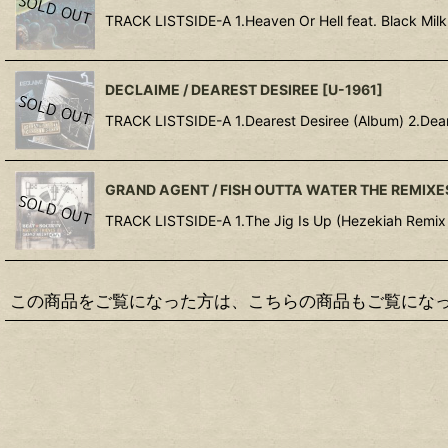
TRACK LISTSIDE-A 1.Heaven Or Hell feat. Black Mil
DECLAIME / DEAREST DESIREE
[
U-1961
]
TRACK LISTSIDE-A 1.Dearest Desiree (Album) 2.Deare
GRAND AGENT / FISH OUTTA WATER THE REMIXE
TRACK LISTSIDE-A 1.The Jig Is Up (Hezekiah R
この商品をご覧になった方は、こちらの商品もご覧にな