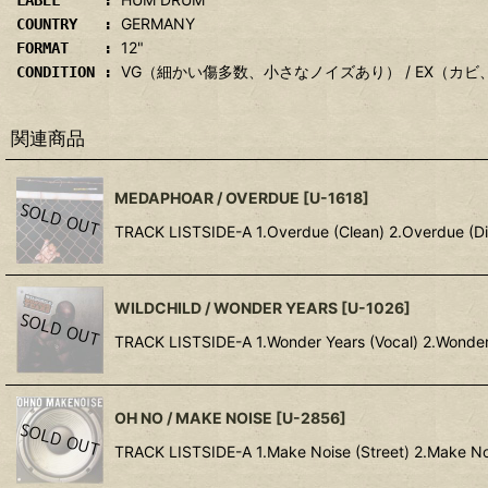
LABEL :
GERMANY
COUNTRY :
12"
FORMAT :
VG（細かい傷多数、小さなノイズあり） / EX（カ
CONDITION :
関連商品
MEDAPHOAR / OVERDUE
[
U-1618
]
TRACK LISTSIDE-A 1.Overdue (Clean) 2.Overdue (Dir
WILDCHILD / WONDER YEARS
[
U-1026
]
TRACK LISTSIDE-A 1.Wonder Years (Vocal) 2.Wonder 
OH NO / MAKE NOISE
[
U-2856
]
TRACK LISTSIDE-A 1.Make Noise (Street) 2.Make No