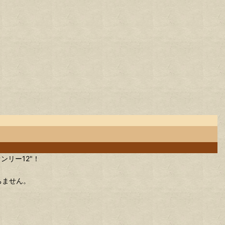
オンリー12"！
ちません。