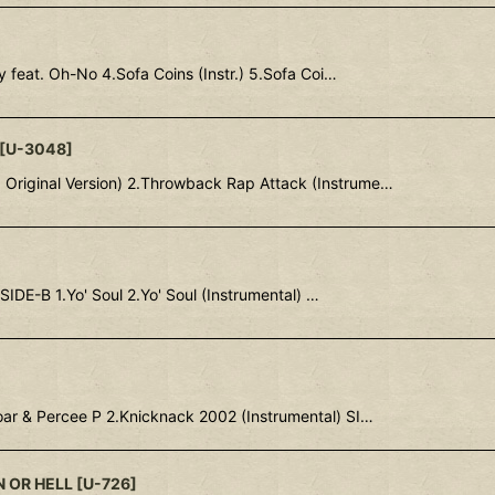
 feat. Oh-No 4.Sofa Coins (Instr.) 5.Sofa Coi…
[
U-3048
]
Original Version) 2.Throwback Rap Attack (Instrume…
DE-B 1.Yo' Soul 2.Yo' Soul (Instrumental) …
r & Percee P 2.Knicknack 2002 (Instrumental) SI…
 OR HELL
[
U-726
]