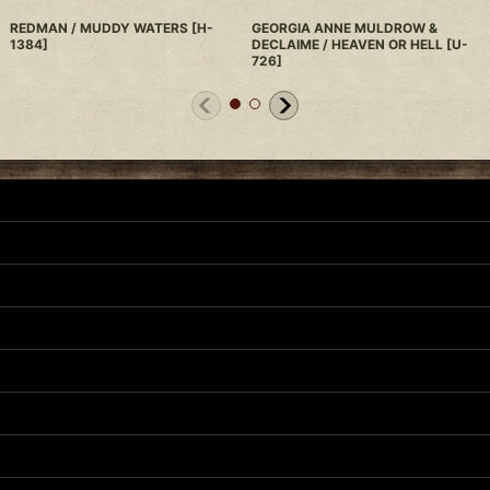
REDMAN / MUDDY WATERS
[
H-
GEORGIA ANNE MULDROW &
1384
]
DECLAIME / HEAVEN OR HELL
[
U-
726
]