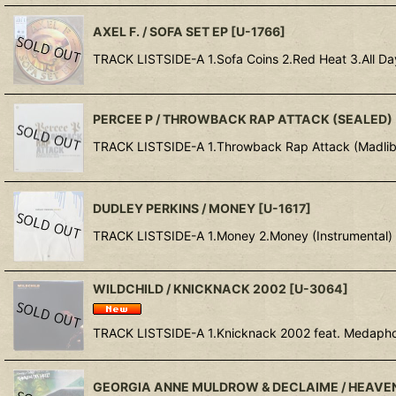
AXEL F. / SOFA SET EP
[
U-1766
]
TRACK LISTSIDE-A 1.Sofa Coins 2.Red Heat 3.All Day
PERCEE P / THROWBACK RAP ATTACK (SEALED)
TRACK LISTSIDE-A 1.Throwback Rap Attack (Madlib 
DUDLEY PERKINS / MONEY
[
U-1617
]
TRACK LISTSIDE-A 1.Money 2.Money (Instrumental) SI
WILDCHILD / KNICKNACK 2002
[
U-3064
]
TRACK LISTSIDE-A 1.Knicknack 2002 feat. Medaphoa
GEORGIA ANNE MULDROW & DECLAIME / HEAVEN