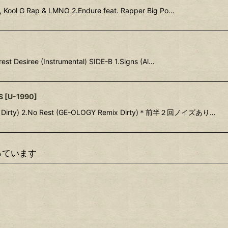
k, Kool G Rap & LMNO 2.Endure feat. Rapper Big Po…
st Desiree (Instrumental) SIDE-B 1.Signs (Al…
S
[
U-1990
]
emix Dirty) 2.No Rest (GE-OLOGY Remix Dirty)＊前半２回ノイズあり…
っています