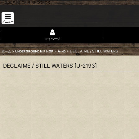
千葉本八幡 CRIB RECORDS
メニュー
マイページ
>
>
>
DECLAIME / STILL WATERS
ホーム
UNDERGROUND HIP HOP
A〜D
DECLAIME / STILL WATERS
[
U-2193
]