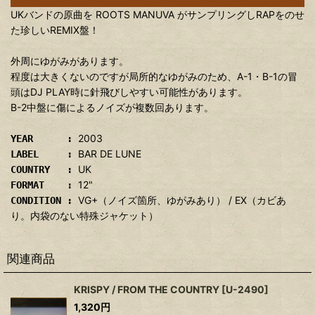
UKバンドの原曲を ROOTS MANUVA がサンプリングしRAPをのせ
た珍しいREMIX盤！
外周にゆがみがあります。
程度は大きくないのですが局所的なゆがみのため、A-1・B-1の冒
頭はDJ PLAY時に針飛びしやすい可能性があります。
B-2中盤に傷によるノイズが複数回あります。
2003
YEAR :
BAR DE LUNE
LABEL :
UK
COUNTRY :
12"
FORMAT :
VG+（ノイズ箇所、ゆがみあり） / EX（カビあ
CONDITION :
り。内袋のない特殊ジャケット）
関連商品
KRISPY / FROM THE COUNTRY
[
U-2490
]
1,320
円