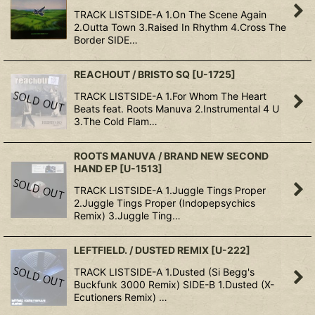
TRACK LISTSIDE-A 1.On The Scene Again
2.Outta Town 3.Raised In Rhythm 4.Cross The
Border SIDE…
REACHOUT / BRISTO SQ
[
U-1725
]
TRACK LISTSIDE-A 1.For Whom The Heart
Beats feat. Roots Manuva 2.Instrumental 4 U
3.The Cold Flam…
ROOTS MANUVA / BRAND NEW SECOND
HAND EP
[
U-1513
]
TRACK LISTSIDE-A 1.Juggle Tings Proper
2.Juggle Tings Proper (Indopepsychics
Remix) 3.Juggle Ting…
LEFTFIELD. / DUSTED REMIX
[
U-222
]
TRACK LISTSIDE-A 1.Dusted (Si Begg's
Buckfunk 3000 Remix) SIDE-B 1.Dusted (X-
Ecutioners Remix) …