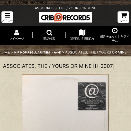
千葉本八幡 CRIB RECORDS
ASSOCIATES, THE / YOURS OR MINE
メニュー
カート
最近チェックしたアイ
マイページ
商品検索
送料等ご利用案内
テム
>
>
>
ASSOCIATES, THE / YOURS OR MINE
ホーム
HIP HOP REGULAR ITEM
A〜D
ASSOCIATES, THE / YOURS OR MINE
[
H-2007
]