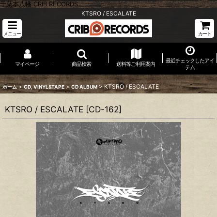
千葉本八幡 CRIB RECORDS
KTSRO / ESCALATE
メニュー
カート
最近チェックしたアイ
マイページ
商品検索
送料等ご利用案内
テム
>
>
>
KTSRO / ESCALATE
ホーム
CD, VINYL&TAPE
CD ALBUM
KTSRO / ESCALATE
[
CD-162
]