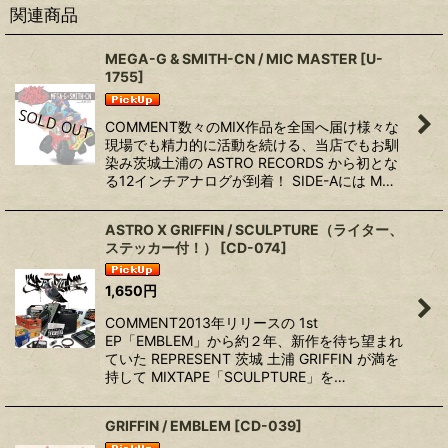
関連商品
MEGA-G & SMITH-CN / MIC MASTER
[
U-
1755
]
COMMENT数々のMIX作品を全国へ届け様々な
現場でも精力的に活動を続ける、当店でもお馴
染み茨城土浦の ASTRO RECORDS から初とな
る12インチアナログが到着！ SIDE-Aには M…
ASTRO X GRIFFIN / SCULPTURE（ライター、
ステッカー付！）
[
CD-074
]
1,650
円
COMMENT2013年リリースの 1st
EP「EMBLEM」から約２年、新作を待ち望まれ
ていた REPRESENT 茨城 土浦 GRIFFIN が満を
持して MIXTAPE「SCULPTURE」を…
GRIFFIN / EMBLEM
[
CD-039
]