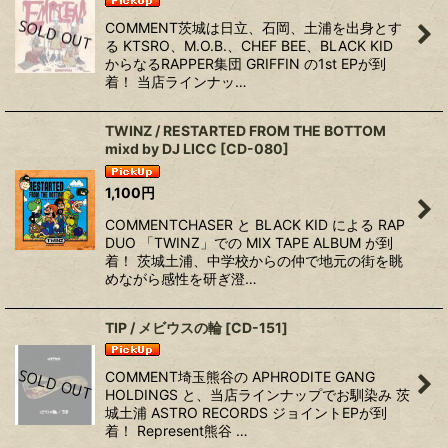
COMMENT茨城は日立、石岡、土浦を出身とす
る KTSRO、M.O.B.、CHEF BEE、BLACK KID
からなるRAPPER集団 GRIFFIN の1st EPが到
着！ 当店ラインナッ…
TWINZ / RESTARTED FROM THE BOTTOM
mixd by DJ LICC
[
CD-080
]
1,100
円
COMMENTCHASER と BLACK KID による RAP
DUO 「TWINZ」での MIX TAPE ALBUM が到
着！ 茨城土浦、中学校からの仲で地元の街を眺
めながら感性を研ぎ澄…
TIP / メビウスの輪
[
CD-151
]
COMMENT埼玉熊谷の APHRODITE GANG
HOLDINGS と、当店ラインナップでお馴染み 茨
城土浦 ASTRO RECORDS ジョイントEPが到
着！ Represent熊谷 …