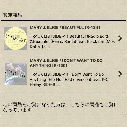
関連商品
MARY J. BLIGE / BEAUTIFUL
[
R-134
]
TRACK LISTSIDE-A 1.Beautiful (Radio Edit)
2.Beautiful (Remix Radio) feat. Blackstar (Mos
Def & Tal…
MARY J. BLIGE / I DON'T WANT TO DO
ANYTHING
[
R-136
]
TRACK LISTSIDE-A 1.I Don't Want To Do
Anything (Hip Hop Radio Version) feat. K-Ci
Hailey SIDE-B …
この商品をご覧になった方は、こちらの商品もご覧に
なっています