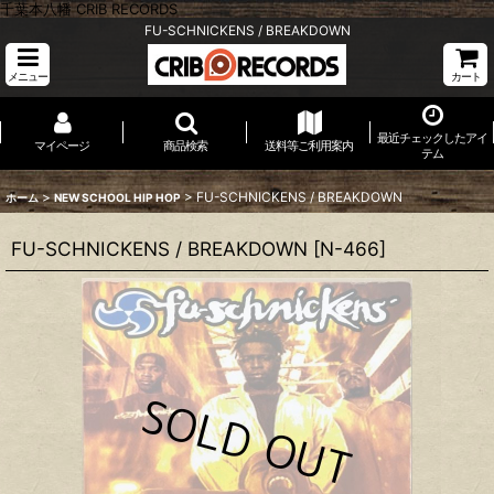
千葉本八幡 CRIB RECORDS
FU-SCHNICKENS / BREAKDOWN
メニュー
カート
最近チェックしたアイ
マイページ
商品検索
送料等ご利用案内
テム
>
>
FU-SCHNICKENS / BREAKDOWN
ホーム
NEW SCHOOL HIP HOP
FU-SCHNICKENS / BREAKDOWN
[
N-466
]