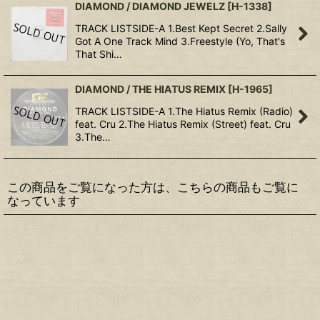
DIAMOND / DIAMOND JEWELZ
[
H-1338
]
TRACK LISTSIDE-A 1.Best Kept Secret 2.Sally
Got A One Track Mind 3.Freestyle (Yo, That's
That Shi…
DIAMOND / THE HIATUS REMIX
[
H-1965
]
TRACK LISTSIDE-A 1.The Hiatus Remix (Radio)
feat. Cru 2.The Hiatus Remix (Street) feat. Cru
3.The…
この商品をご覧になった方は、こちらの商品もご覧に
なっています