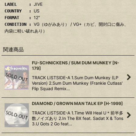
JIVE
LABEL :
US
COUNTRY :
12"
FORMAT :
VG（ゆがみあり） / VG+（カビ、開封口に傷み、
CONDITION :
内袋に軽い破れあり）
関連商品
FU-SCHNICKENS / SUM DUM MUNKEY
[
N-
179
]
TRACK LISTSIDE-A 1.Sum Dum Munkey (LP
Version) 2.Sum Dum Munkey (Frankie Cutlass'
Flip Squad Remix…
DIAMOND / GROWN MAN TALK EP
[
H-1999
]
TRACK LISTSIDE-A 1.Time Will Heal U＊前半多
数ノイズあり 2.In The BX feat. Sadat X & Tons
3.U Gots 2 Go feat…