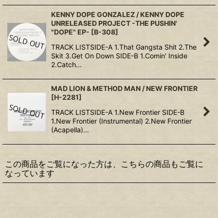
KENNY DOPE GONZALEZ / KENNY DOPE
UNRELEASED PROJECT -THE PUSHIN'
"DOPE" EP-
[
B-308
]
TRACK LISTSIDE-A 1.That Gangsta Shit 2.The
Skit 3.Get On Down SIDE-B 1.Comin' Inside
2.Catch…
MAD LION & METHOD MAN / NEW FRONTIER
[
H-2281
]
TRACK LISTSIDE-A 1.New Frontier SIDE-B
1.New Frontier (Instrumental) 2.New Frontier
(Acapella)…
この商品をご覧になった方は、こちらの商品もご覧に
なっています