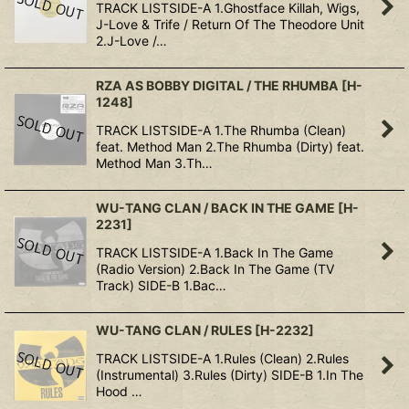
TRACK LISTSIDE-A 1.Ghostface Killah, Wigs,
J-Love & Trife / Return Of The Theodore Unit
2.J-Love /…
RZA AS BOBBY DIGITAL / THE RHUMBA
[
H-
1248
]
TRACK LISTSIDE-A 1.The Rhumba (Clean)
feat. Method Man 2.The Rhumba (Dirty) feat.
Method Man 3.Th…
WU-TANG CLAN / BACK IN THE GAME
[
H-
2231
]
TRACK LISTSIDE-A 1.Back In The Game
(Radio Version) 2.Back In The Game (TV
Track) SIDE-B 1.Bac…
WU-TANG CLAN / RULES
[
H-2232
]
TRACK LISTSIDE-A 1.Rules (Clean) 2.Rules
(Instrumental) 3.Rules (Dirty) SIDE-B 1.In The
Hood …