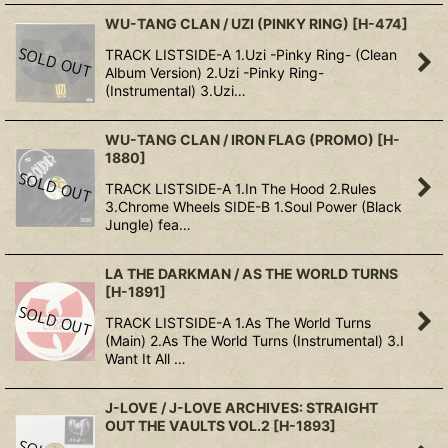
WU-TANG CLAN / UZI (PINKY RING)
[
H-474
]
TRACK LISTSIDE-A 1.Uzi -Pinky Ring- (Clean
Album Version) 2.Uzi -Pinky Ring-
(Instrumental) 3.Uzi…
WU-TANG CLAN / IRON FLAG (PROMO)
[
H-
1880
]
TRACK LISTSIDE-A 1.In The Hood 2.Rules
3.Chrome Wheels SIDE-B 1.Soul Power (Black
Jungle) fea…
LA THE DARKMAN / AS THE WORLD TURNS
[
H-1891
]
TRACK LISTSIDE-A 1.As The World Turns
(Main) 2.As The World Turns (Instrumental) 3.I
Want It All …
J-LOVE / J-LOVE ARCHIVES: STRAIGHT
OUT THE VAULTS VOL.2
[
H-1893
]