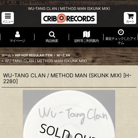
千葉本八幡 CRIB RECORDS
WU-TANG CLAN / METHOD MAN (SKUNK MIX)
メニュー
カート
最近チェックしたアイ
マイページ
商品検索
送料等ご利用案内
テム
>
>
ホーム
HIP HOP REGULAR ITEM
M〜Z,VA
>
WU-TANG CLAN / METHOD MAN (SKUNK MIX)
WU-TANG CLAN / METHOD MAN (SKUNK MIX)
[
H-
2280
]