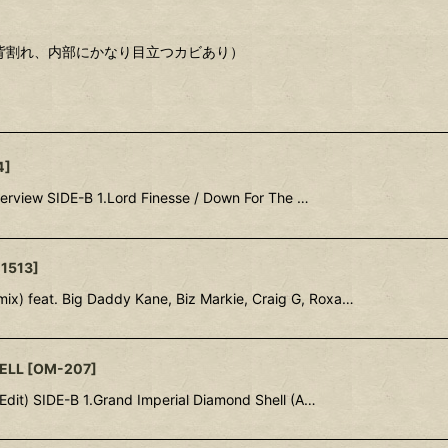
れ・背割れ、内部にかなり目立つカビあり）
4
]
terview SIDE-B 1.Lord Finesse / Down For The …
-1513
]
x) feat. Big Daddy Kane, Biz Markie, Craig G, Roxa…
ELL
[
OM-207
]
Edit) SIDE-B 1.Grand Imperial Diamond Shell (A…