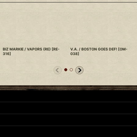
BIZ MARKIE / VAPORS (RE)
[
RE-
V.A. / BOSTON GOES DEF!
[
OM-
316
]
038
]