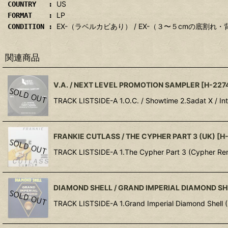
US
COUNTRY :
LP
FORMAT :
EX-（ラベルカビあり） / EX-（３〜５cmの底割
CONDITION :
関連商品
V.A. / NEXT LEVEL PROMOTION SAMPLER
[
H-227
TRACK LISTSIDE-A 1.O.C. / Showtime 2.Sadat X / In
FRANKIE CUTLASS / THE CYPHER PART 3 (UK)
[
H
TRACK LISTSIDE-A 1.The Cypher Part 3 (Cypher Remi
DIAMOND SHELL / GRAND IMPERIAL DIAMOND SH
TRACK LISTSIDE-A 1.Grand Imperial Diamond Shell (