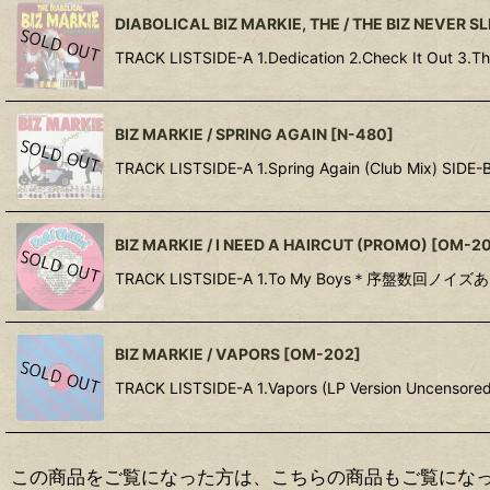
DIABOLICAL BIZ MARKIE, THE / THE BIZ NEVER S
TRACK LISTSIDE-A 1.Dedication 2.Check It Out 3.Th
BIZ MARKIE / SPRING AGAIN
[
N-480
]
TRACK LISTSIDE-A 1.Spring Again (Club Mix) SIDE-B
BIZ MARKIE / I NEED A HAIRCUT (PROMO)
[
OM-2
TRACK LISTSIDE-A 1.To My Boys＊序盤数回ノイズ
BIZ MARKIE / VAPORS
[
OM-202
]
TRACK LISTSIDE-A 1.Vapors (LP Version Uncenso
この商品をご覧になった方は、こちらの商品もご覧にな