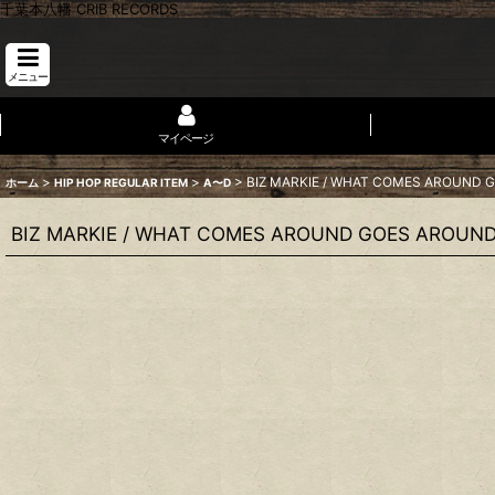
千葉本八幡 CRIB RECORDS
メニュー
マイページ
>
>
>
BIZ MARKIE / WHAT COMES AROUND 
ホーム
HIP HOP REGULAR ITEM
A〜D
BIZ MARKIE / WHAT COMES AROUND GOES AROUN