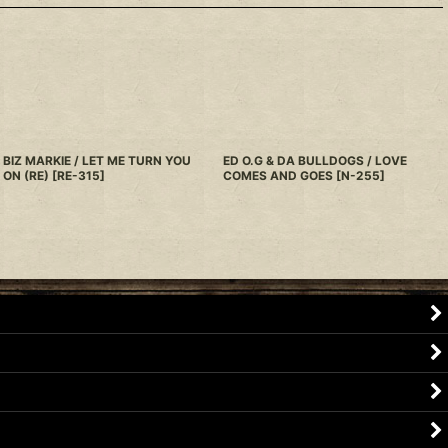
BIZ MARKIE / LET ME TURN YOU
ED O.G & DA BULLDOGS / LOVE
ON (RE)
[
RE-315
]
COMES AND GOES
[
N-255
]