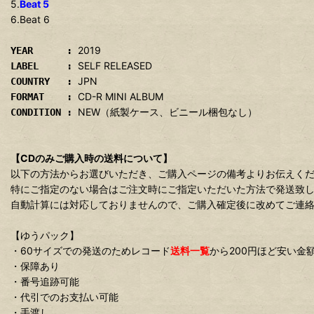
5.
Beat 5
6.Beat 6
2019
YEAR :
SELF RELEASED
LABEL :
JPN
COUNTRY :
CD-R MINI ALBUM
FORMAT :
NEW（紙製ケース、ビニール梱包なし）
CONDITION :
【CDのみご購入時の送料について】
以下の方法からお選びいただき、ご購入ページの備考よりお伝えく
特にご指定のない場合はご注文時にご指定いただいた方法で発送致
自動計算には対応しておりませんので、ご購入確定後に改めてご連
【ゆうパック】
・60サイズでの発送のためレコード
送料一覧
から200円ほど安い金
・保障あり
・番号追跡可能
・代引でのお支払い可能
・手渡し