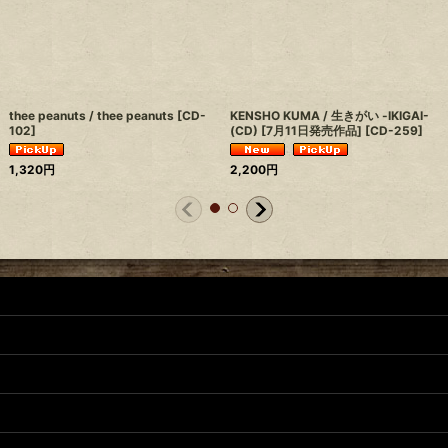
thee peanuts / thee peanuts
[
CD-
KENSHO KUMA / 生きがい -IKIGAI-
102
]
(CD) [7月11日発売作品]
[
CD-259
]
1,320
円
2,200
円