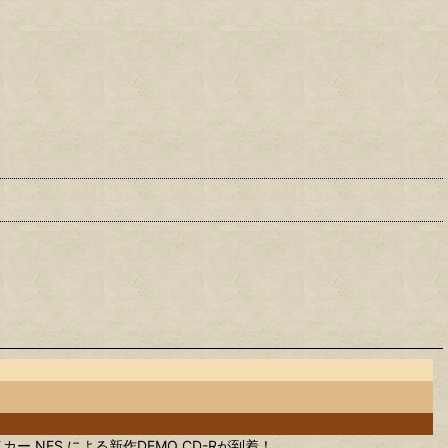
 NES による新作DEMO CD-Rが到着！