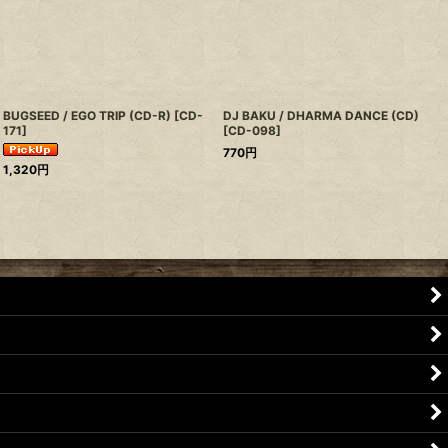
BUGSEED / EGO TRIP (CD-R)
[
CD-
DJ BAKU / DHARMA DANCE (CD)
171
]
[
CD-098
]
770
円
1,320
円