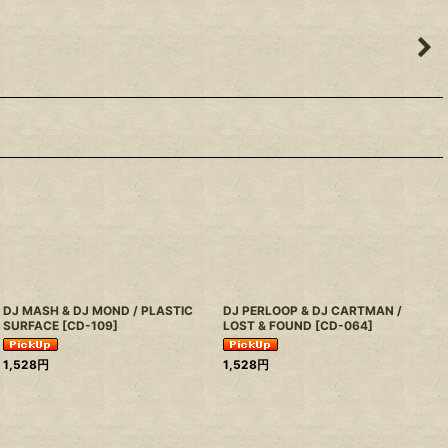
DJ MASH & DJ MOND / PLASTIC
DJ PERLOOP & DJ CARTMAN /
SURFACE
[
CD-109
]
LOST & FOUND
[
CD-064
]
1,528
円
1,528
円