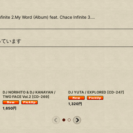
inite 2.My Word (Album) feat. Chace Infinite 3.…
っています
DJ NORIHITO & DJ KANAYAN /
DJ YUTA / EXPLORED
[
CD-247
]
TWO FACE Vol.2
[
CD-269
]
1,320
円
1,650
円