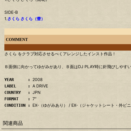
SIDE-B
1.
さくら さくら（蕾）
COMMENT
さくら をクラブ対応させるべくアレンジしたインスト作品！
Ｂ面側に向かってゆがみがあり、Ｂ面はDJ PLAY時に針飛びしやす
2008
YEAR :
A DRIVE
LABEL :
JPN
COUNTRY :
7"
FORMAT :
EX-（ゆがみあり） / EX-（ジャケットシート・外
CONDITION :
関連商品