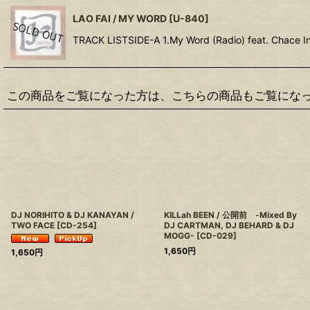
LAO FAI / MY WORD
[
U-840
]
TRACK LISTSIDE-A 1.My Word (Radio) feat. Chace Inf
この商品をご覧になった方は、こちらの商品もご覧にな
DJ NORIHITO & DJ KANAYAN /
KILLah BEEN / 公開前 -Mixed By
TWO FACE
[
CD-254
]
DJ CARTMAN, DJ BEHARD & DJ
MOGG-
[
CD-029
]
1,650
円
1,650
円