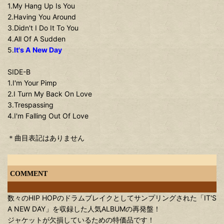
1.My Hang Up Is You
2.Having You Around
3.Didn't I Do It To You
4.All Of A Sudden
5.
It's A New Day
SIDE-B
1.I'm Your Pimp
2.I Turn My Back On Love
3.Trespassing
4.I'm Falling Out Of Love
＊曲目表記はありません
COMMENT
数々のHIP HOPのドラムブレイクとしてサンプリングされた「IT'S
A NEW DAY」を収録した人気ALBUMの再発盤！
ジャケットが欠損しているための特価品です！