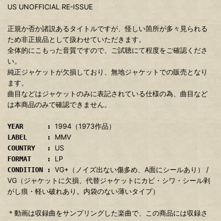
US UNOFFICIAL RE-ISSUE
正規か否か諸説あるタイトルですが、怪しい箇所が多々見られる
ため非正規品として扱わせていただきます。
全体的にこもった音質ですので、ご試聴にて程度をご確認くださ
い。
純正ジャケットが欠損しており、無地ジャケットでの販売となり
ます。
曲目などはジャケットのみに表記されている仕様の為、曲目など
は本商品のみで確認できません。
1994（1973作品）
YEAR :
MMV
LABEL :
US
COUNTRY :
LP
FORMAT :
VG+（ノイズ出ない傷多め、A面にシールあり） /
CONDITION :
VG（ジャケットに欠損、代替ジャケットにカビ・シワ・シール剥
がし痕・軽い破れあり。内袋のない薄いタイプ）
＊動画は収録曲をサンプリングした楽曲で、この商品には収録さ