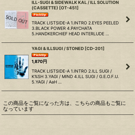
ILL-SUGI & SIDEWALK KAL / ILL SOLUTION
(CASSETTE)
[
OT-451
]
TRACK LISTSIDE-A 1.INTRO 2.EYES PEELED
3.BLACK POWER 4.PAYCHATA
5.HANDKERCHIEF HEAD INTERLUDE …
YAGI & ILLSUGI / STONED
[
CD-201
]
1,870
円
TRACK LISTSIDE-A 1.INTRO 2.ILL SUGI /
K%SH 3.YAGI / MIND 4.ILL SUGI / G.E.O.F.U.
5.YAGI / AaH …
この商品をご覧になった方は、こちらの商品もご覧に
なっています