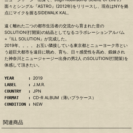
面々とシングル『ASTRO』(2012年)をリリースし、現在はNYを拠
点にマイクを握るSIDEWALK KAL。
遠く離れた二つの都市生活者の交流から育まれた音の
SOLUTION(打開策)の結晶としてなるコラボレーションアルバム
=『ILL SOLUTION』が完成した。
2019年。。。。 お互い隣接している東京都とニューヨーク市とい
う超巨大都市を遠目に眺め、育ち、日々感受性を高め、鍛錬され
た神奈川とニュージャージー出身の男2人 のSOLUTION(打開策)を
体感して頂きたい。
2019
YEAR :
J.M.R.
LABEL :
JPN
COUNTRY :
CD-R ALBUM（薄いプラケース）
FORMAT :
NEW
CONDITION :
関連商品