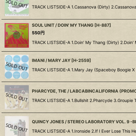
TRACK LISTSIDE-A 1.Cassanova (Dirty) 2.Cassanova 
SOUL UNIT / DOIN' MY THANG
[
H-887
]
550
円
TRACK LISTSIDE-A 1.Doin' My Thang (Dirty) 2.Doin'
IMANI / MARY JAY
[
H-2559
]
TRACK LISTSIDE-A 1.Mary Jay (Spaceboy Boogie X M
PHARCYDE, THE / LABCABINCALIFORNIA (PROM
TRACK LISTSIDE-A 1.Bullshit 2.Pharcyde 3.Groupie 
QUINCY JONES / STEREO LABORATORY VOL. 9 -B
TRACK LISTSIDE-A 1.Ironside 2.If I Ever Lose This 