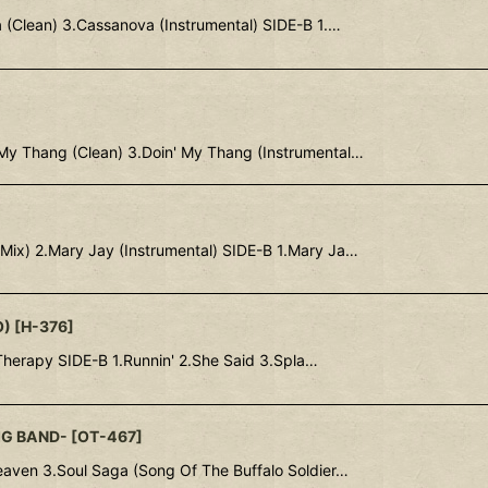
(Clean) 3.Cassanova (Instrumental) SIDE-B 1.…
 My Thang (Clean) 3.Doin' My Thang (Instrumental…
ix) 2.Mary Jay (Instrumental) SIDE-B 1.Mary Ja…
O)
[
H-376
]
Therapy SIDE-B 1.Runnin' 2.She Said 3.Spla…
IG BAND-
[
OT-467
]
Heaven 3.Soul Saga (Song Of The Buffalo Soldier…