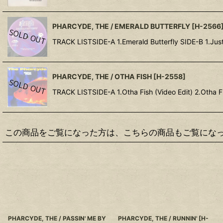
PHARCYDE, THE / EMERALD BUTTERFLY
[
H-2566
TRACK LISTSIDE-A 1.Emerald Butterfly SID
PHARCYDE, THE / OTHA FISH
[
H-2558
]
TRACK LISTSIDE-A 1.Otha Fish (Video Edit) 2.Otha Fi
この商品をご覧になった方は、こちらの商品もご覧にな
PHARCYDE, THE / PASSIN' ME BY
PHARCYDE, THE / RUNNIN'
[
H-