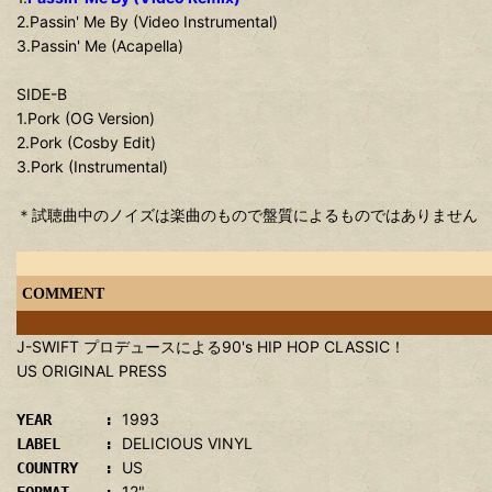
2.Passin' Me By (Video Instrumental)
3.Passin' Me (Acapella)
SIDE-B
1.Pork (OG Version)
2.Pork (Cosby Edit)
3.Pork (Instrumental)
＊試聴曲中のノイズは楽曲のもので盤質によるものではありません
COMMENT
J-SWIFT プロデュースによる90's HIP HOP CLASSIC！
US ORIGINAL PRESS
1993
YEAR :
DELICIOUS VINYL
LABEL :
US
COUNTRY :
12"