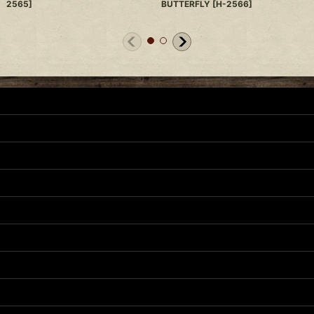
2565
]
BUTTERFLY
[
H-2566
]