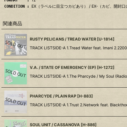
FORMAT :
EX（ラベルに目立つカビあり） / EX-（カビ、開
CONDITION :
関連商品
RUSTY PELICANS / TREAD WATER
[
U-1814
]
TRACK LISTSIDE-A 1.Tread Water feat. Imani 2.2200 
V.A. / STATE OF EMERGENCY (EP)
[
H-1272
]
TRACK LISTSIDE-A 1.The Pharcyde / My Soul (Radio 
PHARCYDE / PLAIN RAP
[
H-883
]
TRACK LISTSIDE-A 1.Trust 2.Network feat. Blackth
SOUL UNIT / CASSANOVA
[
H-886
]