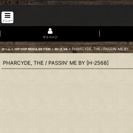
千葉本八幡 CRIB RECORDS
メニュー
マイページ
>
>
>
PHARCYDE, THE / PASSIN' ME BY
ホーム
HIP HOP REGULAR ITEM
M〜Z,VA
PHARCYDE, THE / PASSIN' ME BY
[
H-2568
]