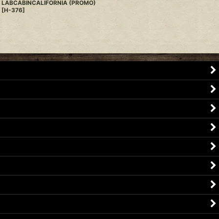
LABCABINCALIFORNIA (PROMO)
[
H-376
]