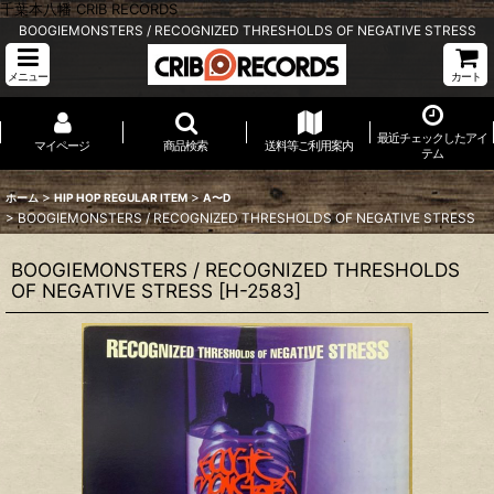
千葉本八幡 CRIB RECORDS
BOOGIEMONSTERS / RECOGNIZED THRESHOLDS OF NEGATIVE STRESS
メニュー
カート
最近チェックしたアイ
マイページ
商品検索
送料等ご利用案内
テム
>
>
ホーム
HIP HOP REGULAR ITEM
A〜D
>
BOOGIEMONSTERS / RECOGNIZED THRESHOLDS OF NEGATIVE STRESS
BOOGIEMONSTERS / RECOGNIZED THRESHOLDS
OF NEGATIVE STRESS
[
H-2583
]