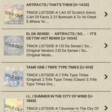
ARTIFACTS / THAT'S THEM
[
H-1435
]
TRACK LISTSIDE-A 1.Art Of Scratch (Intro)
2.Art Of Facts 3.31 Bumrush 4.To Ya Chest
5.Where Yo …
EL DA SENSEI ・ ARTIFACTS / SO... ・ IT'S
GETTIN' HOT REMIX
[
U-1054
]
TRACK LISTSIDE-A 1.El Da Sensei / So...
(Original Version) 2.El Da Sensei / So...
(Original Versio…
TAME ONE / TRIFE TYPE TIMES
[
U-918
]
TRACK LISTSIDE-A 1.Trife Type Times
(Original) 2.Trife Type Times (Clean) 3.Trife
Type Times (Ins…
I.L. / SUMMER IN THE CITY OF WIND
[
U-
1866
]
TRACK LISTSIDE-A 1.Summer In The City Of