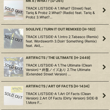
MK II / WHAT?
[
U-261
]
TRACK LISTSIDE-A 1.What? (Street) feat.
Tariq & Probz 2.What? (Radio) feat. Tariq &
Probz 3.What?…
SOULIVE / TURN IT OUT REMIXED
[
H-162
]
TRACK LISTSIDE-A 1.Intro 2.Tabasco (Remix)
feat. Wordsworth 3.Doin' Something (Remix)
feat. Akil,…
ARTIFACTS / THE ULTIMATE
[
H-2449
]
TRACK LISTSIDE-A 1.The Ultimate (Clean
Version)＊終盤ノイズあり 2.The Ultimate
(Extended Street Version) …
ARTIFACTS / ART OF FACTS
[
H-1434
]
TRACK LISTSIDE-A 1.Art Of Facts (Clean
Version) 2.Art Of Facts (Dirty Version) SIDE-B
1.More F…