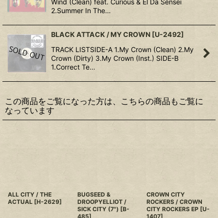
Wind (Clean) feat. Curious & El Da Sensei
2.Summer In The…
BLACK ATTACK / MY CROWN
[
U-2492
]
TRACK LISTSIDE-A 1.My Crown (Clean) 2.My
Crown (Dirty) 3.My Crown (Inst.) SIDE-B
1.Correct Te…
この商品をご覧になった方は、こちらの商品もご覧に
なっています
ALL CITY / THE
BUGSEED &
CROWN CITY
ACTUAL
[
H-2629
]
DROOPYELLIOT /
ROCKERS / CROWN
SICK CITY (7")
[
B-
CITY ROCKERS EP
[
U-
485
]
1407
]