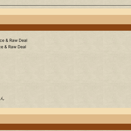
ace & Raw Deal
ace & Raw Deal
せん