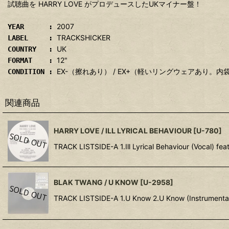
試聴曲を HARRY LOVE がプロデュースしたUKマイナー盤！
2007
YEAR :
TRACKSHICKER
LABEL :
UK
COUNTRY :
12"
FORMAT :
EX-（擦れあり） / EX+（軽いリングウェアあり
CONDITION :
関連商品
HARRY LOVE / ILL LYRICAL BEHAVIOUR
[
U-780
]
TRACK LISTSIDE-A 1.Ill Lyrical Behaviour (Vocal) feat.
BLAK TWANG / U KNOW
[
U-2958
]
TRACK LISTSIDE-A 1.U Know 2.U Know (Instrumental