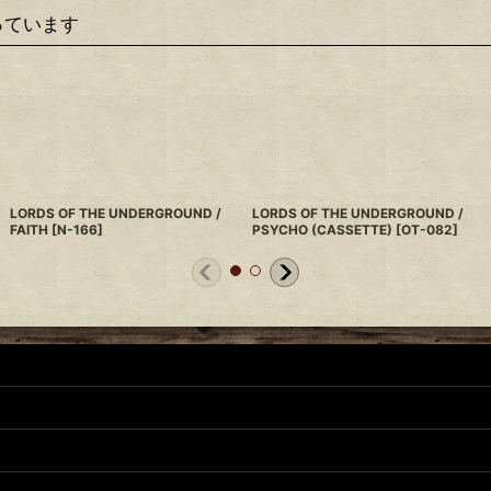
っています
LORDS OF THE UNDERGROUND /
LORDS OF THE UNDERGROUND /
FAITH
[
N-166
]
PSYCHO (CASSETTE)
[
OT-082
]