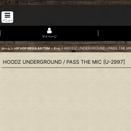
千葉本八幡 CRIB RECORDS
メニュー
マイページ
>
>
>
HOODZ UNDERGROUND / PASS THE MI
ホーム
HIP HOP REGULAR ITEM
E〜L
HOODZ UNDERGROUND / PASS THE MIC
[
U-2997
]