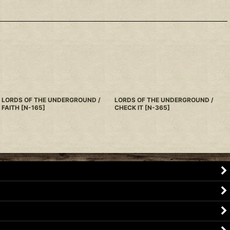
LORDS OF THE UNDERGROUND /
LORDS OF THE UNDERGROUND /
FAITH
[
N-165
]
CHECK IT
[
N-365
]