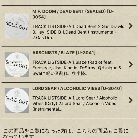
M.F. DOOM / DEAD BENT (SEALED)
[
U-
3054
]
TRACK LISTSIDE-A 1.Dead Bent 2.Gas Drawls
3.Hey! SIDE-B 1.Dead Bent (Instrumental)
2.Gas Dra…
ARSONISTS / BLAZE
[
U-3041
]
TRACK LISTSIDE-A 1.Blaze (Radio) feat.
Freestyle, Jise, Kinetic, D-Stroy, Q-Unique &
Swel＊軽い音削れ、後半軽…
LORD SEAR / ALCOHOLIC VIBES
[
U-3040
]
TRACK LISTSIDE-A 1.Lord Sear / Alcoholic
Vibes (Dirty) 2.Lord Sear / Alcoholic Vibes
(Instrumental…
この商品をご覧になった方は、こちらの商品もご覧に
なっています