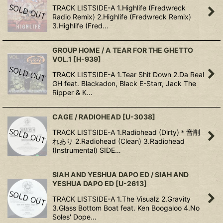
TRACK LISTSIDE-A 1.Highlife (Fredwreck
Radio Remix) 2.Highlife (Fredwreck Remix)
3.Highlife (Fred…
GROUP HOME / A TEAR FOR THE GHETTO
VOL.1
[
H-939
]
TRACK LISTSIDE-A 1.Tear Shit Down 2.Da Real
GH feat. Blackadon, Black E-Starr, Jack The
Ripper & K…
CAGE / RADIOHEAD
[
U-3038
]
TRACK LISTSIDE-A 1.Radiohead (Dirty)＊音削
れあり 2.Radiohead (Clean) 3.Radiohead
(Instrumental) SIDE…
SIAH AND YESHUA DAPO ED / SIAH AND
YESHUA DAPO ED
[
U-2613
]
TRACK LISTSIDE-A 1.The Visualz 2.Gravity
3.Glass Bottom Boat feat. Ken Boogaloo 4.No
Soles' Dope…