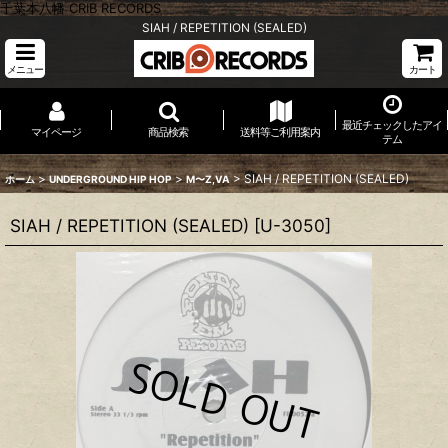
千葉本八幡 CRIB RECORDS
SIAH / REPETITION (SEALED)
メニュー
カート
最近チェックしたアイ
マイページ
商品検索
送料等ご利用案内
テム
>
>
>
SIAH / REPETITION (SEALED)
ホーム
UNDERGROUND HIP HOP
M〜Z,VA
SIAH / REPETITION (SEALED)
[
U-3050
]