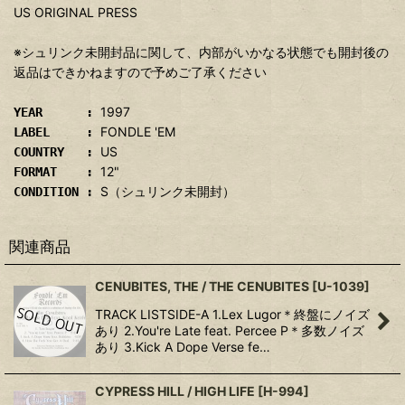
US ORIGINAL PRESS
※シュリンク未開封品に関して、内部がいかなる状態でも開封後の
返品はできかねますので予めご了承ください
1997
YEAR :
FONDLE 'EM
LABEL :
US
COUNTRY :
12"
FORMAT :
S（シュリンク未開封）
CONDITION :
関連商品
CENUBITES, THE / THE CENUBITES
[
U-1039
]
TRACK LISTSIDE-A 1.Lex Lugor＊終盤にノイズ
あり 2.You're Late feat. Percee P＊多数ノイズ
あり 3.Kick A Dope Verse fe…
CYPRESS HILL / HIGH LIFE
[
H-994
]