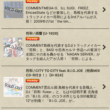
COMMENTMEGA-G、ILL SUGI、FREEZ、
EmceeState などが参加した、島根を代表する
トラックメイカー符和による3rdアルバムが入
荷！ 2009年の1st「the tim…
符和 / 残響
[
U-1926
]
COMMENT島根を代表するDJ/トラックメイカー
「符和」と、BASI や呂布カルマ 作品への客演で
全国にその名を轟かせる「NAGAN SERVER」が
タッグを組んだ7"が入荷！ 「符和」による…
符和 / CITY TO CITY feat. B.I.G.JOE（特典MIX
CD-R付き！）
[
H-824
]
COMMENT雲出ル国 島根を代表する音職人・
DJ「符和 -fuwa-」と、もはや説明不要 北海道
の「B.I.G. JOE」のコラボ作となる300枚限定
12"が到着！ 「B.I.G. JOE」が…