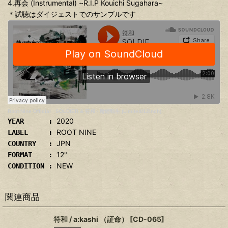
4.再会 (Instrumental) ~R.I.P Kouichi Sugahara~
＊試聴はダイジェストでのサンプルです
Root-Nine Official
·
SOLDIER & 符和 - 輪廻転生 (Limited/12inch)
2020
YEAR :
ROOT NINE
LABEL :
JPN
COUNTRY :
12"
FORMAT :
NEW
CONDITION :
関連商品
符和 / a:kashi （証命）
[
CD-065
]