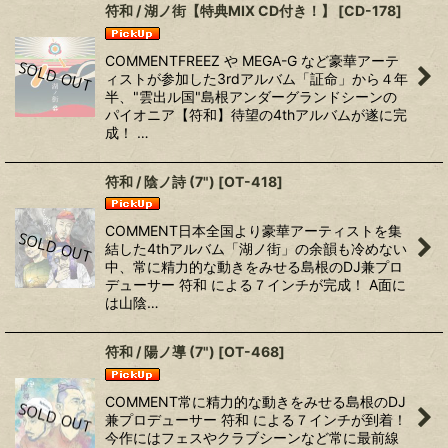
符和 / 湖ノ街【特典MIX CD付き！】
[
CD-178
]
COMMENTFREEZ や MEGA-G など豪華アーテ
ィストが参加した3rdアルバム「証命」から４年
半、"雲出ル国"島根アンダーグランドシーンの
パイオニア【符和】待望の4thアルバムが遂に完
成！ …
符和 / 陰ノ詩 (7")
[
OT-418
]
COMMENT日本全国より豪華アーティストを集
結した4thアルバム「湖ノ街」の余韻も冷めない
中、常に精力的な動きをみせる島根のDJ兼プロ
デューサー 符和 による７インチが完成！ A面に
は山陰…
符和 / 陽ノ導 (7")
[
OT-468
]
COMMENT常に精力的な動きをみせる島根のDJ
兼プロデューサー 符和 による７インチが到着！
今作にはフェスやクラブシーンなど常に最前線