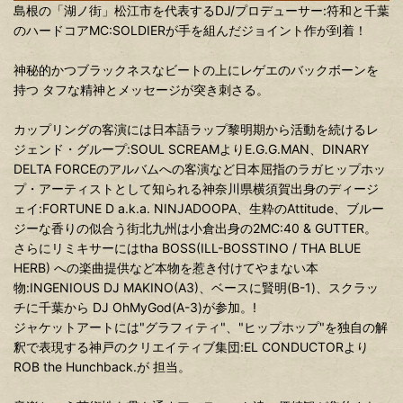
島根の「湖ノ街」松江市を代表するDJ/プロデューサー:符和と千葉
のハードコアMC:SOLDIERが手を組んだジョイント作が到着！
神秘的かつブラックネスなビートの上にレゲエのバックボーンを
持つ タフな精神とメッセージが突き刺さる。
カップリングの客演には日本語ラップ黎明期から活動を続けるレ
ジェンド・グループ:SOUL SCREAMよりE.G.G.MAN、DINARY
DELTA FORCEのアルバムへの客演など日本屈指のラガヒップホッ
プ・アーティストとして知られる神奈川県横須賀出身のディージ
ェイ:FORTUNE D a.k.a. NINJADOOPA、生粋のAttitude、ブルー
ジーな香りの似合う街北九州は小倉出身の2MC:40 & GUTTER。
さらにリミキサーにはtha BOSS(ILL-BOSSTINO / THA BLUE
HERB) への楽曲提供など本物を惹き付けてやまない本
物:INGENIOUS DJ MAKINO(A3)、ベースに賢明(B-1)、スクラッ
チに千葉から DJ OhMyGod(A-3)が参加。!
ジャケットアートには"グラフィティ"、"ヒップホップ"を独自の解
釈で表現する神戸のクリエイティブ集団:EL CONDUCTORより
ROB the Hunchback.が 担当。