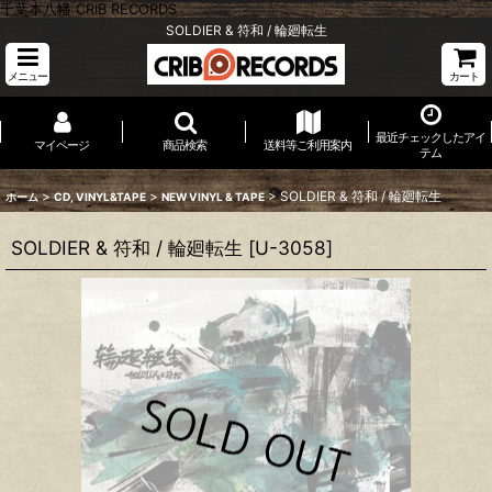
千葉本八幡 CRIB RECORDS
SOLDIER & 符和 / 輪廻転生
メニュー
カート
最近チェックしたアイ
マイページ
商品検索
送料等ご利用案内
テム
>
>
>
SOLDIER & 符和 / 輪廻転生
ホーム
CD, VINYL&TAPE
NEW VINYL & TAPE
SOLDIER & 符和 / 輪廻転生
[
U-3058
]