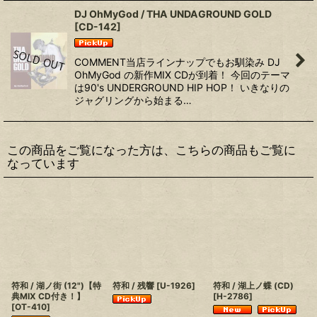
DJ OhMyGod / THA UNDAGROUND GOLD
[
CD-142
]
COMMENT当店ラインナップでもお馴染み DJ
OhMyGod の新作MIX CDが到着！ 今回のテーマ
は90's UNDERGROUND HIP HOP！ いきなりの
ジャグリングから始まる…
この商品をご覧になった方は、こちらの商品もご覧に
なっています
符和 / 湖ノ街 (12")【特
符和 / 残響
[
U-1926
]
符和 / 湖上ノ蝶 (CD)
典MIX CD付き！】
[
H-2786
]
[
OT-410
]