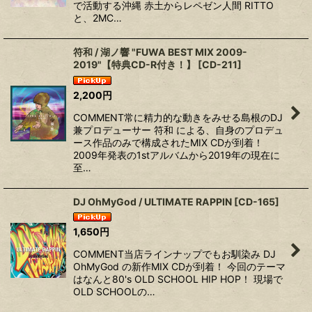
で活動する沖縄 赤土からレペゼン人間 RITTO
と、2MC…
符和 / 湖ノ響 "FUWA BEST MIX 2009-
2019"【特典CD-R付き！】
[
CD-211
]
2,200
円
COMMENT常に精力的な動きをみせる島根のDJ
兼プロデューサー 符和 による、自身のプロデュ
ース作品のみで構成されたMIX CDが到着！
2009年発表の1stアルバムから2019年の現在に
至…
DJ OhMyGod / ULTIMATE RAPPIN
[
CD-165
]
1,650
円
COMMENT当店ラインナップでもお馴染み DJ
OhMyGod の新作MIX CDが到着！ 今回のテーマ
はなんと80's OLD SCHOOL HIP HOP！ 現場で
OLD SCHOOLの…