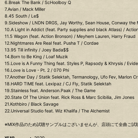
6.Break The Bank / ScHoolboy Q
7.Avian / Mack Miller
8.45 South / Le$
9.Sideshow / LNDN DRGS, Jay Worthy, Sean House, Conway the 
10.A Light in Addict (feat. Party supplies and black Atlass) / Acti
11.5 Wagon (feat. Action Bronson) / Meyhem Lauren, Harry Fraud
12.Nightmares Are Real feat. Pusha T / Cordae
13.95 Till infinity / Joey Bada$$
14.Born to Be King / Loaf Muzik
15.Love is A Funny Thing feat. Styles P, Rapsody & Khrysis / Evid
16.Love is Love - Pt. 2 / 070 Phi
17.Another Day / Statik Selektah, Termanology, Ufo Fev, Marlon Cr
18.HARD TIME feat. Lexipaz / CJ Fly, Statik Selektah
19.Stainless feat. Anderson.Paak / The Game
20.State Of The Union feat. Rick Ross & Marc Scibilia, Jim Jones
21.Kothbiro / Black Savage
22.Universal Studio feat. Wiz Khalifa / The Alchemist
※MIX作品のため試聴サンプルはございませんが、店頭にて全曲ご試
2020