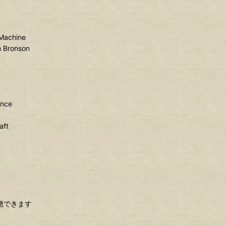
Machine
on Bronson
ence
aft
聴できます