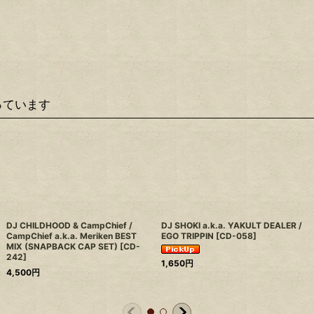
っています
DJ CHILDHOOD & CampChief /
DJ SHOKI a.k.a. YAKULT DEALER /
CampChief a.k.a. Meriken BEST
EGO TRIPPIN
[
CD-058
]
MIX (SNAPBACK CAP SET)
[
CD-
242
]
1,650
円
4,500
円