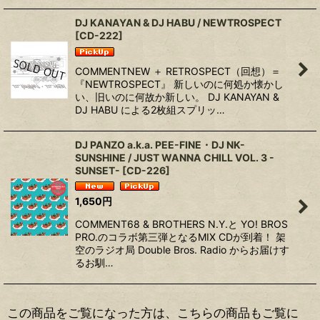
DJ KANAYAN & DJ HABU / NEWTROSPECT
[
CD-222
]
COMMENTNEW ＋ RETROSPECT（回想）＝
『NEWTROSPECT』 新しいのに何処か懐かし
い、旧いのに何故か新しい。 DJ KANAYAN &
DJ HABU による2枚組スプリッ…
DJ PANZO a.k.a. PEE-FINE・DJ NK-
SUNSHINE / JUST WANNA CHILL VOL. 3 -
SUNSET-
[
CD-226
]
1,650
円
COMMENT68 & BROTHERS N.Y.と YO! BROS
PRO.のコラボ第三弾となるMIX CDが到着！ 架
空のラジオ局 Double Bros. Radio からお届けす
るお馴…
この商品をご覧になった方は、こちらの商品もご覧に