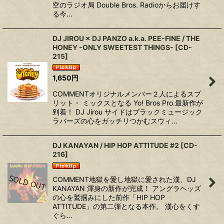
空のラジオ局 Double Bros. Radioから お届けす
る今…
DJ JIROU × DJ PANZO a.k.a. PEE-FINE / THE
HONEY -ONLY SWEETEST THINGS-
[
CD-
215
]
1,650
円
COMMENTオリジナルメンバー２人によるスプ
リット・ ミックスとなる Yo! Bros Pro.最新作が
到着！ DJ Jirou サイドはブラックミュージック
ラバーズの心をガッチリつかむスウィ…
DJ KANAYAN / HIP HOP ATTITUDE #2
[
CD-
216
]
COMMENT地獄を愛し地獄に愛された漢、DJ
KANAYAN 渾身の新作が完成！ アングラヘッズ
の心を鷲掴みにした前作「HIP HOP
ATTITUDE」の第二弾となる本作。 漢心をくす
ぐら…