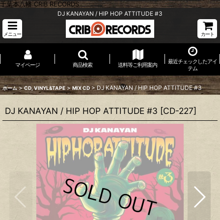
千葉本八幡 CRIB RECORDS
DJ KANAYAN / HIP HOP ATTITUDE #3
メニュー
カート
最近チェックしたアイ
マイページ
商品検索
送料等ご利用案内
テム
>
>
>
DJ KANAYAN / HIP HOP ATTITUDE #3
ホーム
CD, VINYL&TAPE
MIX CD
DJ KANAYAN / HIP HOP ATTITUDE #3
[
CD-227
]