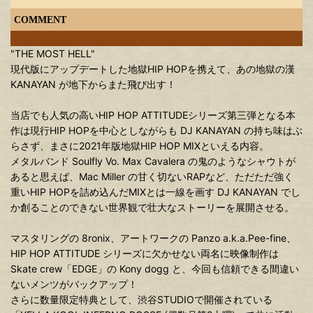
COMMENT
"THE MOST HELL"
現代版にアップデートした地獄HIP HOPを携えて、あの地獄の漢
KANAYAN が地下からまた飛び出す！
当店でも人気の高いHIP HOP ATTITUDEシリーズ第三弾となる本
作は現行HIP HOPを中心としながらも DJ KANAYAN の持ち味はぶ
らさず、まさに2021年版地獄HIP HOP MIXといえる内容。
メタルバンド Soulfly Vo. Max Cavalera の鬼のようなシャウトが
あると思えば、Mac Miller の甘く切ないRAPなど、ただただ強く
重いHIP HOPを詰め込んだMIXとは一線を画す DJ KANAYAN でし
か創ることのできない世界観で壮大なストーリーを展開させる。
マスタリングの 8ronix、アートワークの Panzo a.k.a.Pee-fine、
HIP HOP ATTITUDE シリーズに欠かせない両名に映像制作は
Skate crew「EDGE」の Kony dogg と、今回も信頼できる間違い
ないメンツがバックアップ！
さらに数量限定特典として、渋谷STUDIOで開催されている