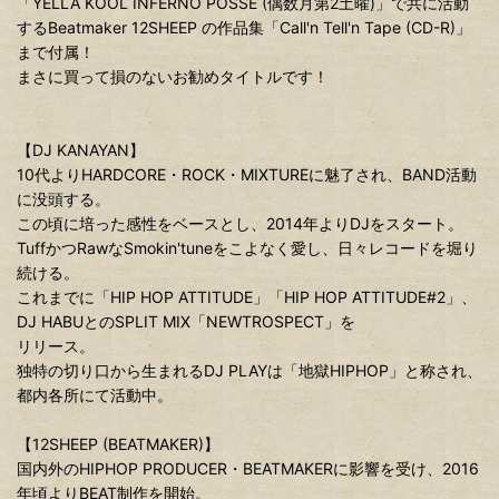
「YELLA KOOL INFERNO POSSE (偶数月第2土曜)」で共に活動
するBeatmaker 12SHEEP の作品集「Call'n Tell'n Tape (CD-R)」
まで付属！
まさに買って損のないお勧めタイトルです！
【DJ KANAYAN】
10代よりHARDCORE・ROCK・MIXTUREに魅了され、BAND活動
に没頭する。
この頃に培った感性をベースとし、2014年よりDJをスタート。
TuffかつRawなSmokin'tuneをこよなく愛し、日々レコードを堀り
続ける。
これまでに「HIP HOP ATTITUDE」「HIP HOP ATTITUDE#2」、
DJ HABUとのSPLIT MIX「NEWTROSPECT」を
リリース。
独特の切り口から生まれるDJ PLAYは「地獄HIPHOP」と称され、
都内各所にて活動中。
【12SHEEP (BEATMAKER)】
国内外のHIPHOP PRODUCER・BEATMAKERに影響を受け、2016
年頃よりBEAT制作を開始。