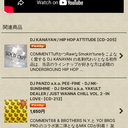
関連商品
DJ KANAYAN / HIP HOP ATTITUDE
[
CD-205
]
COMMENTTuffかつRawなSmokin’tuneをこよな
く愛する DJ KANAYAN の名刺代わりとなる初作
品は、当店のラインナップが好きな方は必聴の
UNDERGROUND HIP HOP …
DJ PANZO a.k.a. PEE-FINE・DJ NK-
SUNSHINE・DJ SHOKI a.k.a. YAKULT
DEALER / JUST WANNA CHILL VOL. 2 -IN
LOVE-
[
CD-212
]
1,650
円
COMMENT68 & BROTHERS N.Y.と YO! BROS
PRO.のコラボ第二弾となるMIX CDが到着！ 架