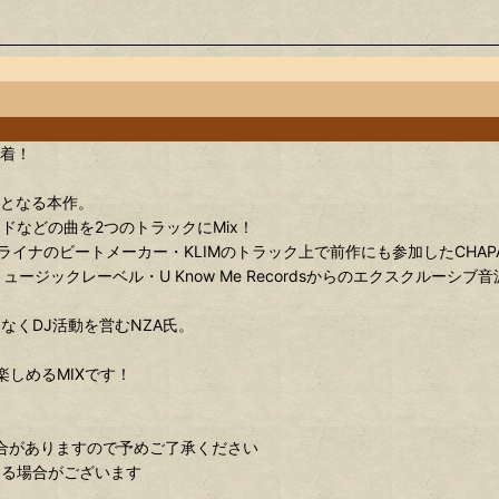
到着！
編となる本作。⁡
などの曲を2つのトラックにMix！
クライナのビートメーカー・KLIMのトラック上で前作にも参加したCHAP
ジックレーベル・U Know Me Recordsからのエクスクルーシブ音源、
くDJ活動を営むNZA氏。
で楽しめるMIXです！
場合がありますので予めご了承ください
ある場合がございます