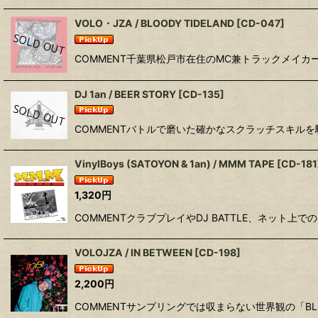
VOLO・JZA / BLOODY TIDELAND
[
CD-047
]
COMMENT千葉県松戸市在住のMC兼トラックメイカー 
DJ 1an / BEER STORY
[
CD-135
]
COMMENTバトルで磨いた確かなスクラッチスキルを駆使し
VinylBoys (SATOYON & 1an) / MMM TAPE
[
CD-181
1,320
円
COMMENTクラブプレイやDJ BATTLE、ネット上での
VOLOJZA / IN BETWEEN
[
CD-198
]
2,200
円
COMMENTサンプリングでは収まらない世界観の「BLOOD