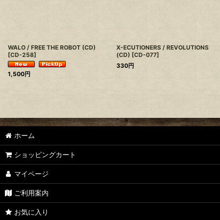
WALO / FREE THE ROBOT (CD)
X-ECUTIONERS / REVOLUTIONS
[
CD-258
]
(CD)
[
CD-077
]
330
円
1,500
円
ホーム
ショッピングカート
マイページ
ご利用案内
お気に入り