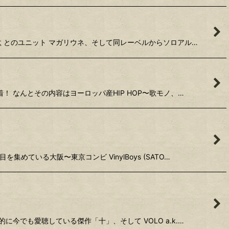
生 灯汰 とのユニット マガリウネ、そして同レーベルからソロアル…
到着！ なんとその内容はヨーロッパ産HIP HOP〜歌モノ、…
集めている大阪〜東京コンビ VinylBoys (SATO…
人的に今でも愛聴している傑作「十」、そして VOLO a.k.…