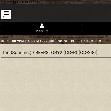
千葉本八幡 CRIB RECORDS
メニュー
マイページ
>
>
>
1an (Sour Inc.) / BEERSTORY2 (CD-R)
ホーム
CD, VINYL&TAPE
MIX CD
1an (Sour Inc.) / BEERSTORY2 (CD-R)
[
CD-236
]