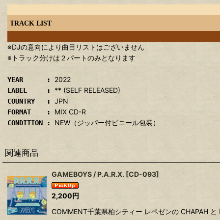
TRACK LIST
※DJの意向により曲目リストはございません
※トラック分けは２パートのみとなります
2022
YEAR :
** (SELF RELEASED)
LABEL :
JPN
COUNTRY :
MIX CD-R
FORMAT :
NEW（ジッパー付ビニール包装）
CONDITION :
関連商品
GAMEBOYS / P.A.R.X.
[
CD-093
]
2,200
円
COMMENT千葉県柏シティー レペゼンの CHAPAH と KAI