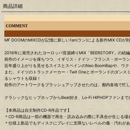
商品詳細
COMMENT
MF DOOMのMIXCDが記憶に新しい1an(ラン)による新作MIX CDが
2016年に発売されたヨーロッパ音源縛りMIX「BEERSTORY」の続
前作のイメージを保ちつつ、イギリス・ドイツ・フランス・ポーランド
近年盛り上がりを見せるスイスとスペインのNeo BoomBapや、ウ
また、ドイツのトラックメーカー・Twit Oneとポーランドのダンスミュー
るシャウトも収録！
前作のアートワークをブラッシュアップさせたのは、都内各地で忙しな
クラシックなヒップホップからBeat好き、Lo-Fi HIPHOPファンま
【本商品は自主制作CD-R作品です】
＊CD-R商品は一部の機器で再生・読み込みの際に不具合が生じる
＊仕様上新品でもディスクにプレイに支障ないレベルの傷・汚れが