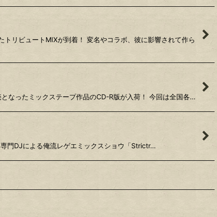
てたトリビュートMIXが到着！ 変名やコラボ、彼に影響されて作ら
即完売となったミックステープ作品のCD-R版が入荷！ 今回は全国各…
エ専門DJによる俺流レゲエミックスショウ「Strictr…