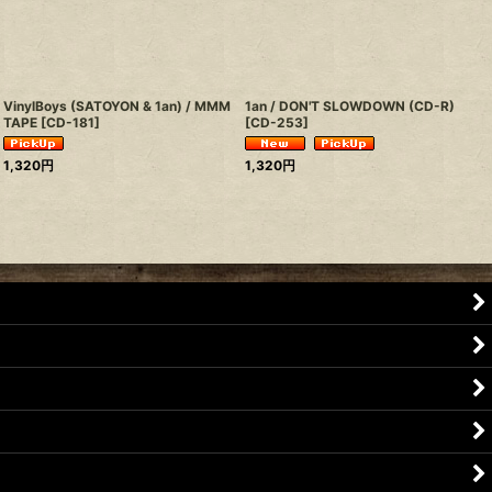
VinylBoys (SATOYON & 1an) / MMM
1an / DON'T SLOWDOWN (CD-R)
TAPE
[
CD-181
]
[
CD-253
]
1,320
円
1,320
円