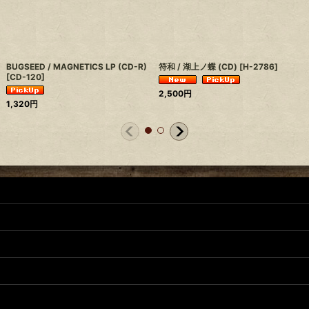
BUGSEED / MAGNETICS LP (CD-R)
符和 / 湖上ノ蝶 (CD)
[
H-2786
]
[
CD-120
]
2,500
円
1,320
円