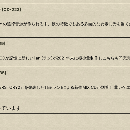
)
[
CD-223
]
去。 数々の追悼音源が作られる中、彼の特徴でもある多面的な要素に光を当
29
]
スCDが記憶に新しい1an (ラン)が2021年末に極少量制作しこちらも
35
]
RSTORY2」を発表した1an(ラン)による新作MIX CDが到着！ 非レゲ
っています