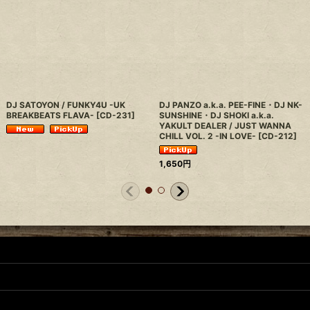
DJ SATOYON / FUNKY4U -UK
DJ PANZO a.k.a. PEE-FINE・DJ NK-
BREAKBEATS FLAVA-
[
CD-231
]
SUNSHINE・DJ SHOKI a.k.a.
YAKULT DEALER / JUST WANNA
CHILL VOL. 2 -IN LOVE-
[
CD-212
]
1,650
円