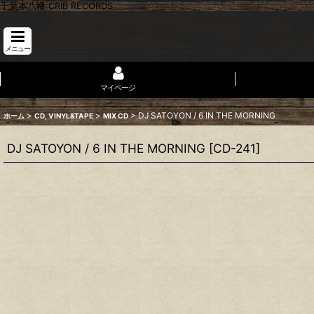
千葉本八幡 CRIB RECORDS
メニュー
マイページ
>
>
>
DJ SATOYON / 6 IN THE MORNING
ホーム
CD, VINYL&TAPE
MIX CD
DJ SATOYON / 6 IN THE MORNING
[
CD-241
]