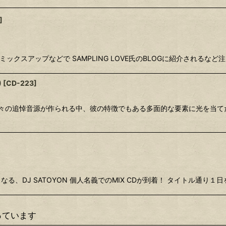
]
ミックスアップなどで SAMPLING LOVE氏のBLOGに紹介されるなど注目を
)
[
CD-223
]
去。 数々の追悼音源が作られる中、彼の特徴でもある多面的な要素に光を当
となる、DJ SATOYON 個人名義でのMIX CDが到着！ タイトル通り１日をテー
っています