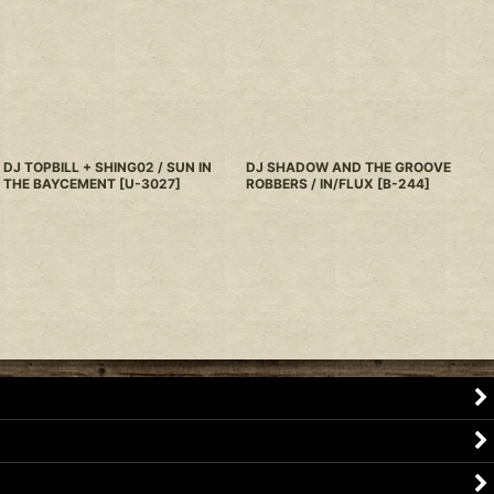
DJ TOPBILL + SHING02 / SUN IN
DJ SHADOW AND THE GROOVE
THE BAYCEMENT
[
U-3027
]
ROBBERS / IN/FLUX
[
B-244
]