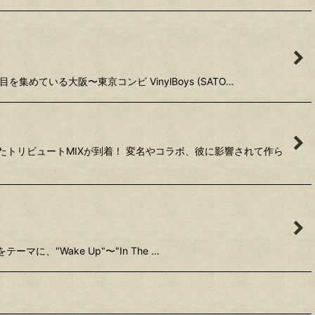
集めている大阪〜東京コンビ VinylBoys (SATO…
てたトリビュートMIXが到着！ 変名やコラボ、彼に影響されて作ら
マに、"Wake Up"〜"In The …