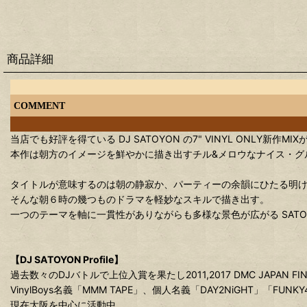
商品詳細
COMMENT
当店でも好評を得ている DJ SATOYON の7" VINYL ONLY新作MI
本作は朝方のイメージを鮮やかに描き出すチル&メロウなナイス・グル
タイトルが意味するのは朝の静寂か、パーティーの余韻にひたる明け方
そんな朝６時の幾つものドラマを軽妙なスキルで描き出す。
一つのテーマを軸に一貫性がありながらも多様な景色が広がる SAT
【DJ SATOYON Profile】
過去数々のDJバトルで上位入賞を果たし2011,2017 DMC JAPAN FI
VinylBoys名義「MMM TAPE」、個人名義「DAY2NiGHT」「FUN
現在大阪を中心に活動中。