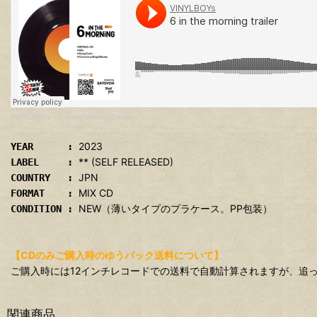
VINYLBOYs
·
6 in the morning trailer
2023
YEAR :
** (SELF RELEASED)
LABEL :
JPN
COUNTRY :
MIX CD
FORMAT :
NEW（薄いタイプのプラケース。PP包装）
CONDITION :
【CDのみご購入時のゆうパック送料について】
ご購入時には12インチレコードでの送料で自動計算されますが、追っ
関連商品