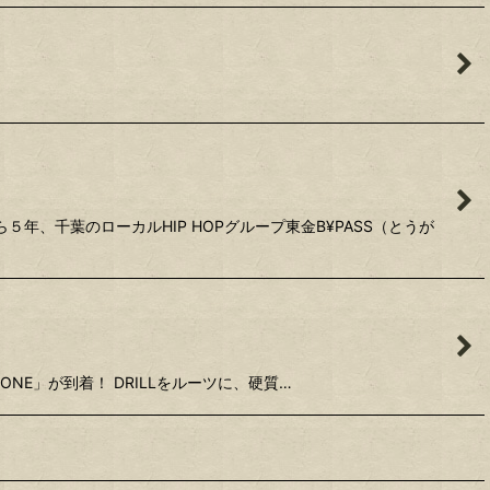
ら５年、千葉のローカルHIP HOPグループ東金B¥PASS（とうが
STONE」が到着！ DRILLをルーツに、硬質…