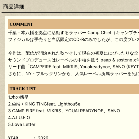
商品詳細
COMMENT
千葉・本八幡を拠点に活動するラッパー Camp Chief（キャンプチーフ
フィジカルは手売りと当店限定のCD-Rのみでしたが、この度プレ
今作は、配信が開始された秋〜そして現在の初夏ににぴったりな全
サウンドプロデュースはレーベルの中核を担う paap & sost
リード曲「CAMPFIRE feat. MIKRIS, Youalreadynoe
さらに、NY・ブルックリンから、人気レーベル所属ラッパーを兄に持
TRACK LIST
1.水の惑星
2.尖端 / KING TINGfeat. Lighthou5e
3.CAMP FIRE feat. MIKRIS、YOUALREADYNOE、SANO
4.A.I.U.E.O
5.Love Letter
2026
YEAR :