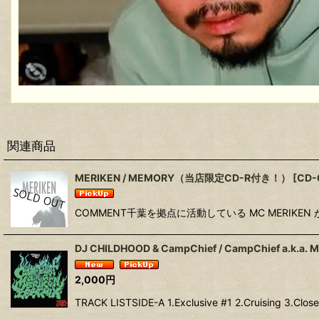
関連商品
MERIKEN / MEMORY（当店限定CD-R付き！）
[
CD-
COMMENT千葉を拠点に活動している MC MERIKE
DJ CHILDHOOD & CampChief / CampChief a.k.a. M
2,000
円
TRACK LISTSIDE-A 1.Exclusive #1 2.Cruising 3.Clo