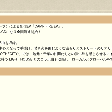
）による配信EP『CAMP FIRE EP』。
スCDになり全国流通開始！
5曲を収録。
one が中心となって手掛け、焚き火を囲むような温もりとストリートのリ
, SANO (KEYTOTHECITY)」では、地元・千葉の仲間たちとの強い絆を感じさ
つ LIGHT HOU5E とのコラボ曲も収録し、ローカルとグローバル