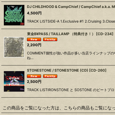
DJ CHILDHOOD & CampChief / CampChief a.k.a. 
4,500
円
TRACK LISTSIDE-A 1.Exclusive #1 2.Cruising 3.Clo
東金B¥PASS / TAILLAMP （特典付き！）
[
CD-234
]
2,200
円
COMMENT個性が強い作品が多い当店ラインナップの中で
ね…
STONESTONE / STONESTONE (CD)
[
CD-260
]
2,500
円
TRACK LISTIRONSTONE と SOSTONE の
この商品をご覧になった方は、こちらの商品もご覧にな