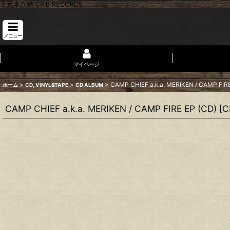
千葉本八幡 CRIB RECORDS
メニュー
マイページ
>
>
>
CAMP CHIEF a.k.a. MERIKEN / CAMP FIRE
ホーム
CD, VINYL&TAPE
CD ALBUM
CAMP CHIEF a.k.a. MERIKEN / CAMP FIRE EP (CD)
[
C