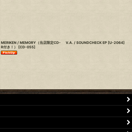
MERIKEN / MEMORY（当店限定CD-
V.A. / SOUNDCHECK EP
[
U-2064
]
R付き！）
[
CD-055
]