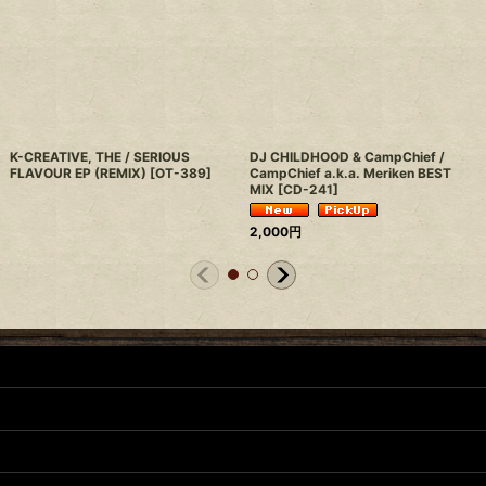
K-CREATIVE, THE / SERIOUS
DJ CHILDHOOD & CampChief /
FLAVOUR EP (REMIX)
[
OT-389
]
CampChief a.k.a. Meriken BEST
MIX
[
CD-241
]
2,000
円